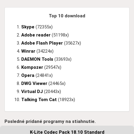
Top 10 download
Skype
(72355x)
Adobe reader
(51198x)
Adobe Flash Player
(35627x)
Winrar
(34224x)
DAEMON Tools
(33693x)
Kompozer
(29547x)
Opera
(24841x)
DWG Viewer
(24465x)
Virtual DJ
(20443x)
Talking Tom Cat
(18923x)
Posledné pridané programy na stiahnutie.
K-Lite Codec Pack 18.10 Standard