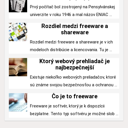
Prvý počítač bol zostrojený na Pensylvánskej
univerzite v roku 1946 a mal názov ENIAC ...
Rozdiel medzi freeware a
shareware
Rozdiel medzi freeware a shareware je v ich
modeloch distribúcie a licencovania. Tu je ...
Ktorý webový prehliadač je
najbezpečnejší
Existuje niekoľko webových preliadačov, ktoré
sú známe svojou bezpečnosťou a ochranou ...
Čo je to freeware
Freeware je softvér, ktorý je k dispozícii
bezplatne. Tento typ softvéru je možné slob ...