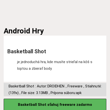
Android
Hry
Basketball Shot
je jednoduchá hra, kde musíte strieľal na kôš s
loptou a zbierať body.
Basketball Shot : Autor:
DROIDHEN
,
Freeware
,
Stiahnuté:
(139x)
,
File size: 3.13MB
,
Prípona súboru:apk
Basketball Shot sťahuj freeware zadarmo