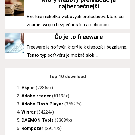
najbezpečnejší
Existuje niekoľko webových preliadačov, ktoré sú
známe svojou bezpečnosťou a ochranou ...
Čo je to freeware
Freeware je softvér, ktorý je k dispozícii bezplatne.
Tento typ softvéru je možné slob ...
Top 10 download
Skype
(72355x)
Adobe reader
(51198x)
Adobe Flash Player
(35627x)
Winrar
(34224x)
DAEMON Tools
(33689x)
Kompozer
(29547x)