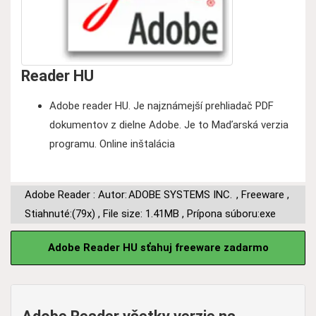
Reader HU
Adobe reader HU. Je najznámejší prehliadač PDF
dokumentov z dielne Adobe. Je to Maďarská verzia
programu. Online inštalácia
Adobe Reader : Autor:
ADOBE SYSTEMS INC.
,
Freeware
,
Stiahnuté:(79x)
,
File size: 1.41MB
,
Prípona súboru:exe
Adobe Reader HU sťahuj freeware zadarmo