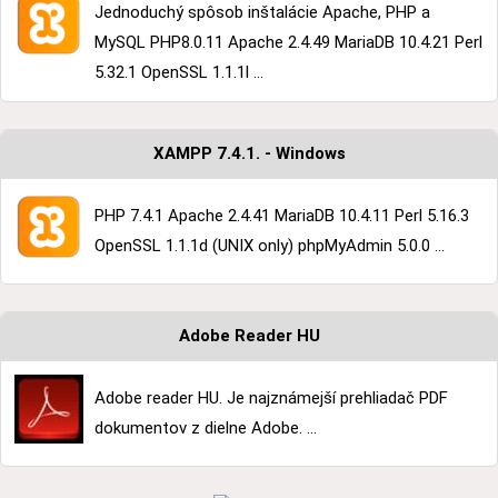
Jednoduchý spôsob inštalácie Apache, PHP a
MySQL PHP8.0.11 Apache 2.4.49 MariaDB 10.4.21 Perl
5.32.1 OpenSSL 1.1.1l ...
XAMPP 7.4.1. - Windows
PHP 7.4.1 Apache 2.4.41 MariaDB 10.4.11 Perl 5.16.3
OpenSSL 1.1.1d (UNIX only) phpMyAdmin 5.0.0 ...
Adobe Reader HU
Adobe reader HU. Je najznámejší prehliadač PDF
dokumentov z dielne Adobe. ...