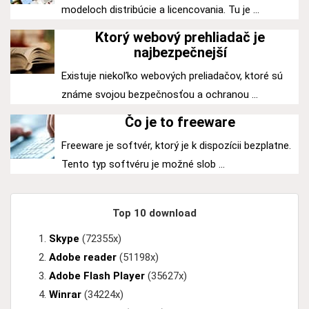
modeloch distribúcie a licencovania. Tu je ...
Ktorý webový prehliadač je
najbezpečnejší
Existuje niekoľko webových preliadačov, ktoré sú
známe svojou bezpečnosťou a ochranou ...
Čo je to freeware
Freeware je softvér, ktorý je k dispozícii bezplatne.
Tento typ softvéru je možné slob ...
Top 10 download
Skype
(72355x)
Adobe reader
(51198x)
Adobe Flash Player
(35627x)
Winrar
(34224x)