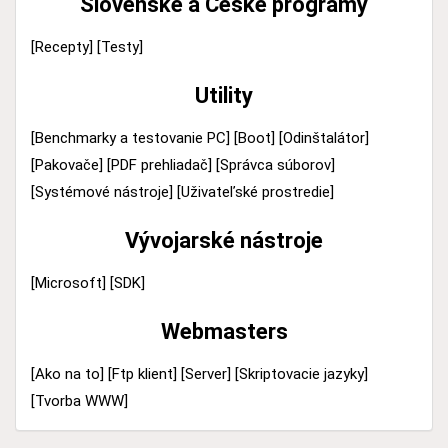
Slovenské a České programy
[Recepty]
[Testy]
Utility
[Benchmarky a testovanie PC]
[Boot]
[Odinštalátor]
[Pakovače]
[PDF prehliadač]
[Správca súborov]
[Systémové nástroje]
[Uživateľské prostredie]
Vývojarské nástroje
[Microsoft]
[SDK]
Webmasters
[Ako na to]
[Ftp klient]
[Server]
[Skriptovacie jazyky]
[Tvorba WWW]