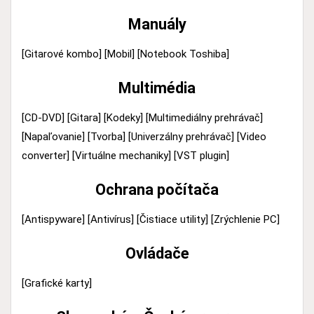
Manuály
[Gitarové kombo]
[Mobil]
[Notebook Toshiba]
Multimédia
[CD-DVD]
[Gitara]
[Kodeky]
[Multimediálny prehrávač]
[Napaľovanie]
[Tvorba]
[Univerzálny prehrávač]
[Video
converter]
[Virtuálne mechaniky]
[VST plugin]
Ochrana počítača
[Antispyware]
[Antivírus]
[Čistiace utility]
[Zrýchlenie PC]
Ovládače
[Grafické karty]