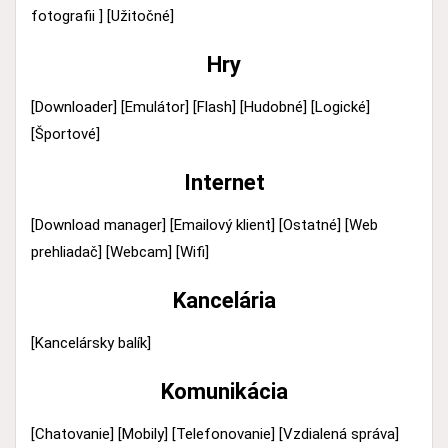
fotografii ]
[Užitočné]
Hry
[Downloader]
[Emulátor]
[Flash]
[Hudobné]
[Logické]
[Športové]
Internet
[Download manager]
[Emailový klient]
[Ostatné]
[Web
prehliadač]
[Webcam]
[Wifi]
Kancelária
[Kancelársky balík]
Komunikácia
[Chatovanie]
[Mobily]
[Telefonovanie]
[Vzdialená správa]