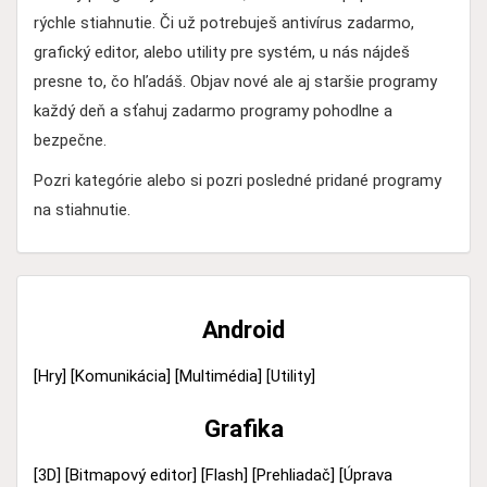
rýchle stiahnutie. Či už potrebuješ antivírus zadarmo,
grafický editor, alebo utility pre systém, u nás nájdeš
presne to, čo hľadáš. Objav nové ale aj staršie programy
každý deň a sťahuj zadarmo programy pohodlne a
bezpečne.
Pozri kategórie alebo si pozri posledné pridané programy
na stiahnutie.
Android
[Hry]
[Komunikácia]
[Multimédia]
[Utility]
Grafika
[3D]
[Bitmapový editor]
[Flash]
[Prehliadač]
[Úprava