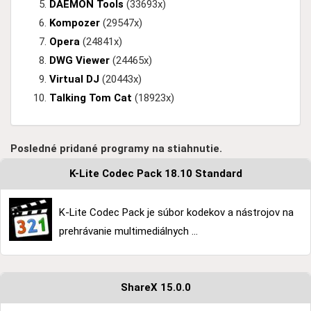
DAEMON Tools
(33693x)
Kompozer
(29547x)
Opera
(24841x)
DWG Viewer
(24465x)
Virtual DJ
(20443x)
Talking Tom Cat
(18923x)
Posledné pridané programy na stiahnutie.
K-Lite Codec Pack 18.10 Standard
K-Lite Codec Pack je súbor kodekov a nástrojov na
prehrávanie multimediálnych ...
ShareX 15.0.0