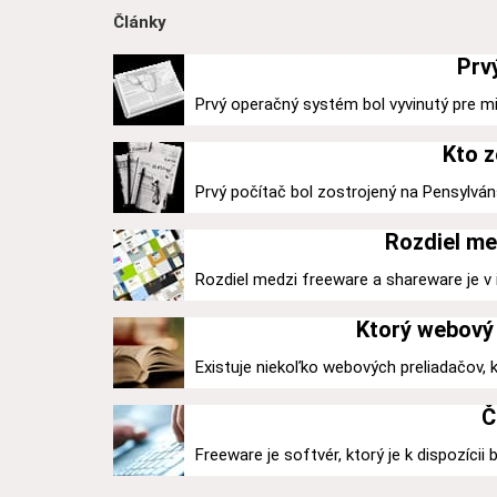
Články
Prv
Prvý operačný systém bol vyvinutý pre mi
Kto z
Prvý počítač bol zostrojený na Pensylváns
Rozdiel me
Rozdiel medzi freeware a shareware je v ic
Ktorý webový 
Existuje niekoľko webových preliadačov,
Č
Freeware je softvér, ktorý je k dispozícii