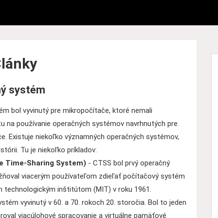
lánky
ný systém
ém bol vyvinutý pre mikropočítače, ktoré nemali
tu na používanie operačných systémov navrhnutých pre
če. Existuje niekoľko významných operačných systémov,
istórii. Tu je niekoľko príkladov:
e Time-Sharing System)
- CTSS bol prvý operačný
žňoval viacerým používateľom zdieľať počítačový systém
 technologickým inštitútom (MIT) v roku 1961.
tém vyvinutý v 60. a 70. rokoch 20. storočia. Bol to jeden
roval viacúlohové spracovanie a virtuálne pamäťové