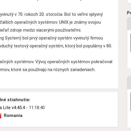
P
vinutý v 70. rokoch 20. storočia. Bol to veľmi vplyvný
ďalších operačných systémov. UNIX je známy svojou
ieľať zdroje medzi viacerými používateľmi.
ng System) bol prvý operačný systém vyvinutý firmou
oduchý textový operačný systém, ktorý bol populárny v 80.
peračných systémov. Vývoj operačných systémov pokračoval
mov, ktoré sa používajú na rôznych zariadeniach.
né stiahnutie:
Lite v4.45.4
- 11:18:40
Romania