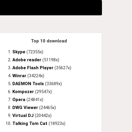
Top 10 download
Skype
(72355x)
Adobe reader
(51198x)
Adobe Flash Player
(35627x)
Winrar
(34224x)
DAEMON Tools
(33689x)
Kompozer
(29547x)
Opera
(24841x)
DWG Viewer
(24465x)
Virtual DJ
(20442x)
Talking Tom Cat
(18923x)