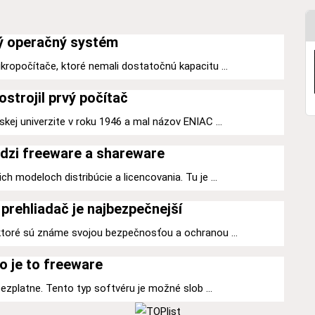
ý operačný systém
kropočítače, ktoré nemali dostatočnú kapacitu ...
ostrojil prvý počítač
kej univerzite v roku 1946 a mal názov ENIAC ...
dzi freeware a shareware
h modeloch distribúcie a licencovania. Tu je ...
prehliadač je najbezpečnejší
 ktoré sú známe svojou bezpečnosťou a ochranou ...
o je to freeware
 bezplatne. Tento typ softvéru je možné slob ...