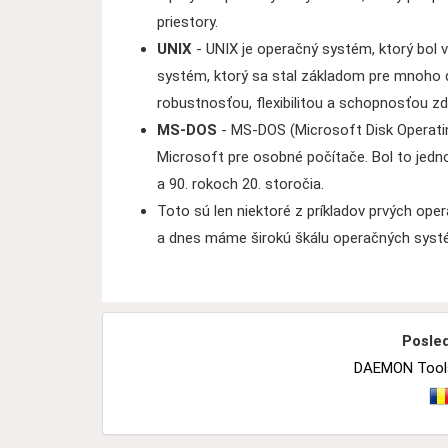
priestory.
UNIX
- UNIX je operačný systém, ktorý bol vy
systém, ktorý sa stal základom pre mnoho 
robustnosťou, flexibilitou a schopnosťou zd
MS-DOS
- MS-DOS (Microsoft Disk Operati
Microsoft pre osobné počítače. Bol to jedn
a 90. rokoch 20. storočia.
Toto sú len niektoré z príkladov prvých o
a dnes máme širokú škálu operačných systé
Posled
DAEMON Tools 