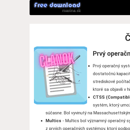
Č
Prvý operač
Prvý operačný syst
dostatočnú kapaci
strediskové počíta
ktoré sa objavili v h
CTSS (Compatibl
systém, ktorý umo
súčasne. Bol vyvinutý na Massachusettským
Multics
- Multics bol významný operačný sys
z prvých operačných systémov, ktorý podpo