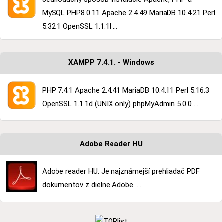
MySQL PHP8.0.11 Apache 2.4.49 MariaDB 10.4.21 Perl
5.32.1 OpenSSL 1.1.1l ...
XAMPP 7.4.1. - Windows
PHP 7.4.1 Apache 2.4.41 MariaDB 10.4.11 Perl 5.16.3
OpenSSL 1.1.1d (UNIX only) phpMyAdmin 5.0.0 ...
Adobe Reader HU
Adobe reader HU. Je najznámejší prehliadač PDF
dokumentov z dielne Adobe. ...