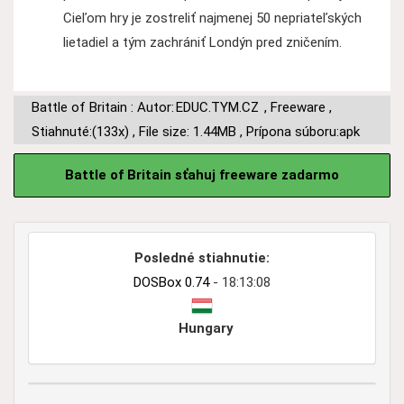
Cieľom hry je zostreliť najmenej 50 nepriateľských
lietadiel a tým zachrániť Londýn pred zničením.
Battle of Britain : Autor:
EDUC.TYM.CZ
,
Freeware
,
Stiahnuté:(133x)
,
File size: 1.44MB
,
Prípona súboru:apk
Battle of Britain sťahuj freeware zadarmo
Posledné stiahnutie:
DOSBox 0.74
- 18:13:08
Hungary