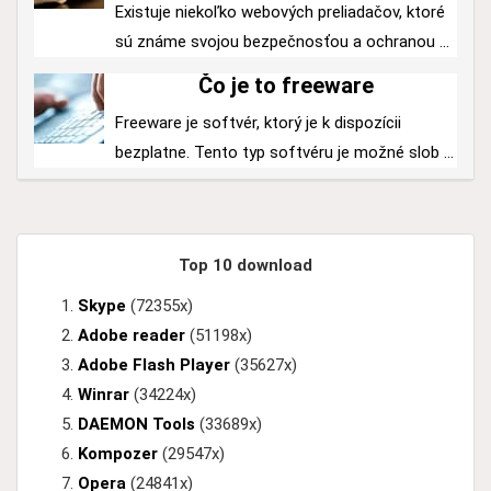
Existuje niekoľko webových preliadačov, ktoré
sú známe svojou bezpečnosťou a ochranou ...
Čo je to freeware
Freeware je softvér, ktorý je k dispozícii
bezplatne. Tento typ softvéru je možné slob ...
Top 10 download
Skype
(72355x)
Adobe reader
(51198x)
Adobe Flash Player
(35627x)
Winrar
(34224x)
DAEMON Tools
(33689x)
Kompozer
(29547x)
Opera
(24841x)