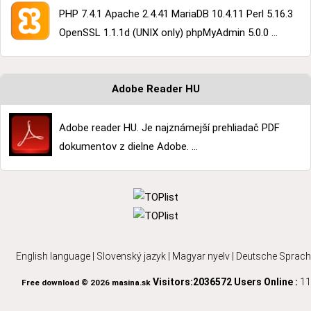
PHP 7.4.1 Apache 2.4.41 MariaDB 10.4.11 Perl 5.16.3
OpenSSL 1.1.1d (UNIX only) phpMyAdmin 5.0.0 ...
Adobe Reader HU
Adobe reader HU. Je najznámejší prehliadač PDF
dokumentov z dielne Adobe. ...
English language
|
Slovenský jazyk
|
Magyar nyelv
|
Deutsche Sprach
Visitors:2036572
Users Online :
11
Free download © 2026 masina.sk