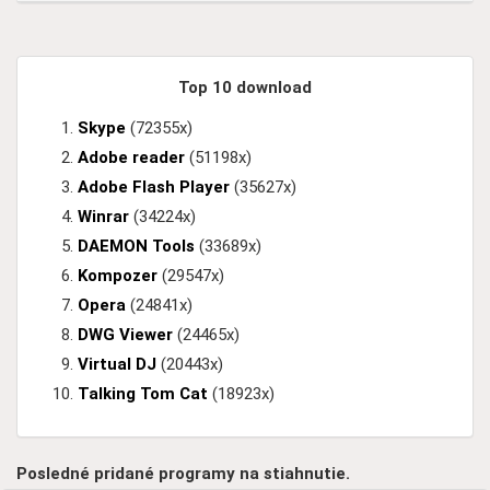
Top 10 download
Skype
(72355x)
Adobe reader
(51198x)
Adobe Flash Player
(35627x)
Winrar
(34224x)
DAEMON Tools
(33689x)
Kompozer
(29547x)
Opera
(24841x)
DWG Viewer
(24465x)
Virtual DJ
(20443x)
Talking Tom Cat
(18923x)
Posledné pridané programy na stiahnutie.