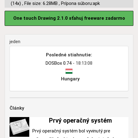
(14x)
,
File size: 6.28MB
,
Prípona súboru:apk
One touch Drawing 2.1.0 sťahuj freeware zadarmo
jeden
Posledné stiahnutie:
DOSBox 0.74
- 18:13:08
Hungary
Články
Prvý operačný systém
Prvý operačný systém bol vyvinutý pre