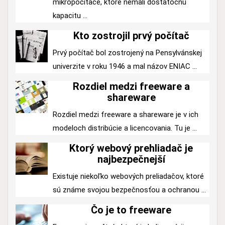
mikropočítače, ktoré nemali dostatočnú
kapacitu ...
Kto zostrojil prvý počítač
Prvý počítač bol zostrojený na Pensylvánskej
univerzite v roku 1946 a mal názov ENIAC ...
Rozdiel medzi freeware a
shareware
Rozdiel medzi freeware a shareware je v ich
modeloch distribúcie a licencovania. Tu je ...
Ktorý webový prehliadač je
najbezpečnejší
Existuje niekoľko webových preliadačov, ktoré
sú známe svojou bezpečnosťou a ochranou ...
Čo je to freeware