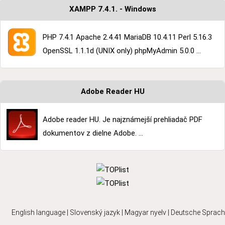
XAMPP 7.4.1. - Windows
PHP 7.4.1 Apache 2.4.41 MariaDB 10.4.11 Perl 5.16.3
OpenSSL 1.1.1d (UNIX only) phpMyAdmin 5.0.0 ...
Adobe Reader HU
Adobe reader HU. Je najznámejší prehliadač PDF
dokumentov z dielne Adobe. ...
English language
|
Slovenský jazyk
|
Magyar nyelv
|
Deutsche Sprach