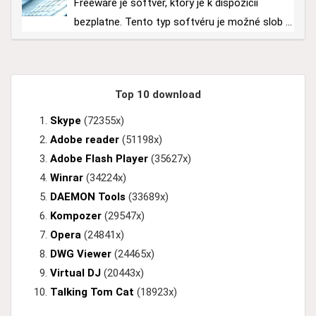
Freeware je softvér, ktorý je k dispozícii
bezplatne. Tento typ softvéru je možné slob ...
Top 10 download
Skype
(72355x)
Adobe reader
(51198x)
Adobe Flash Player
(35627x)
Winrar
(34224x)
DAEMON Tools
(33689x)
Kompozer
(29547x)
Opera
(24841x)
DWG Viewer
(24465x)
Virtual DJ
(20443x)
Talking Tom Cat
(18923x)