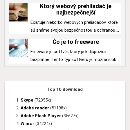
Ktorý webový prehliadač je
najbezpečnejší
Existuje niekoľko webových preliadačov, ktoré
sú známe svojou bezpečnosťou a ochranou ...
Čo je to freeware
Freeware je softvér, ktorý je k dispozícii
bezplatne. Tento typ softvéru je možné slob ...
Top 10 download
Skype
(72355x)
Adobe reader
(51198x)
Adobe Flash Player
(35627x)
Winrar
(34224x)