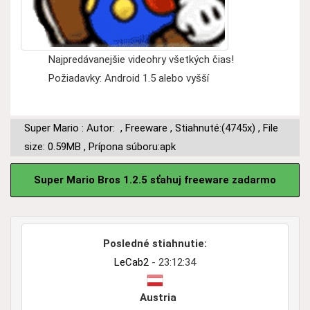
Najpredávanejšie videohry všetkých čias!
Požiadavky: Android 1.5 alebo vyšší
Super Mario : Autor:
,
Freeware
,
Stiahnuté:(4745x)
,
File
size: 0.59MB
,
Prípona súboru:apk
Super Mario Bros 1.2.5 sťahuj freeware zadarmo
Posledné stiahnutie:
LeCab2
- 23:12:34
Austria