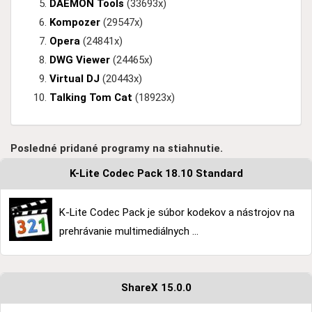
DAEMON Tools
(33693x)
Kompozer
(29547x)
Opera
(24841x)
DWG Viewer
(24465x)
Virtual DJ
(20443x)
Talking Tom Cat
(18923x)
Posledné pridané programy na stiahnutie.
K-Lite Codec Pack 18.10 Standard
K-Lite Codec Pack je súbor kodekov a nástrojov na
prehrávanie multimediálnych ...
ShareX 15.0.0