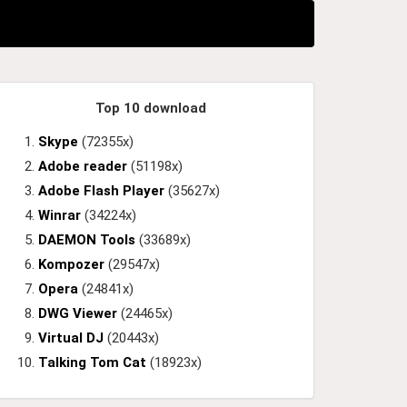
Top 10 download
Skype
(72355x)
Adobe reader
(51198x)
Adobe Flash Player
(35627x)
Winrar
(34224x)
DAEMON Tools
(33689x)
Kompozer
(29547x)
Opera
(24841x)
DWG Viewer
(24465x)
Virtual DJ
(20443x)
Talking Tom Cat
(18923x)