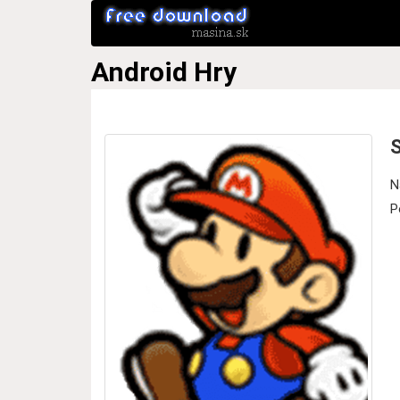
Android
Hry
S
N
P