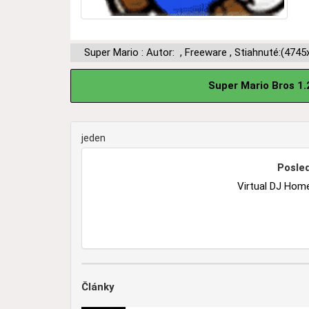
Super Mario : Autor:
,
Freeware
,
Stiahnuté:(4745
Super Mario Bros 1.
jeden
Posled
Virtual DJ Home
Články