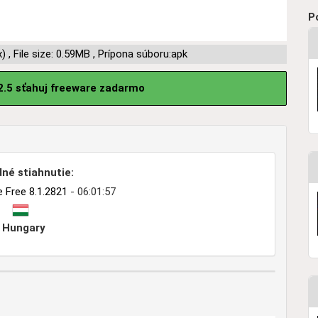
P
x)
,
File size: 0.59MB
,
Prípona súboru:apk
2.5 sťahuj freeware zadarmo
né stiahnutie:
 Free 8.1.2821
- 06:01:57
Hungary