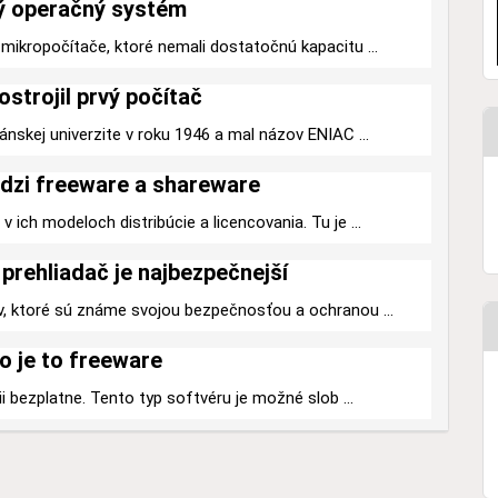
ý operačný systém
mikropočítače, ktoré nemali dostatočnú kapacitu ...
ostrojil prvý počítač
ánskej univerzite v roku 1946 a mal názov ENIAC ...
dzi freeware a shareware
 ich modeloch distribúcie a licencovania. Tu je ...
prehliadač je najbezpečnejší
v, ktoré sú známe svojou bezpečnosťou a ochranou ...
o je to freeware
ii bezplatne. Tento typ softvéru je možné slob ...