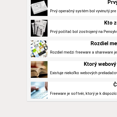
Prv
Prvý operačný systém bol vyvinutý pre 
Kto z
Prvý počítač bol zostrojený na Pensylv
Rozdiel me
Rozdiel medzi freeware a shareware je v
Ktorý webový 
Existuje niekoľko webových preliadačo
Č
Freeware je softvér, ktorý je k dispozíc