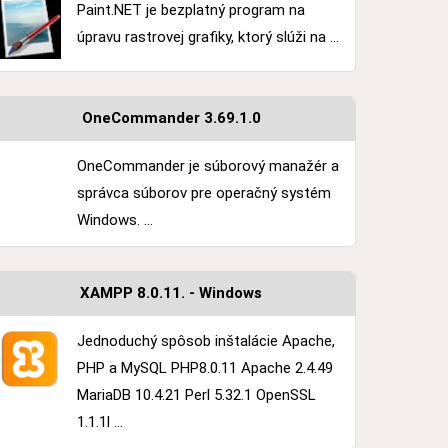
Paint.NET je bezplatný program na
úpravu rastrovej grafiky, ktorý slúži na ...
OneCommander 3.69.1.0
OneCommander je súborový manažér a
správca súborov pre operačný systém
Windows. ...
XAMPP 8.0.11. - Windows
Jednoduchý spôsob inštalácie Apache,
PHP a MySQL PHP8.0.11 Apache 2.4.49
MariaDB 10.4.21 Perl 5.32.1 OpenSSL
1.1.1l ...