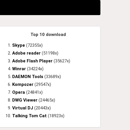
Top 10 download
Skype
(72355x)
Adobe reader
(51198x)
Adobe Flash Player
(35627x)
Winrar
(34224x)
DAEMON Tools
(33689x)
Kompozer
(29547x)
Opera
(24841x)
DWG Viewer
(24465x)
Virtual DJ
(20443x)
Talking Tom Cat
(18923x)