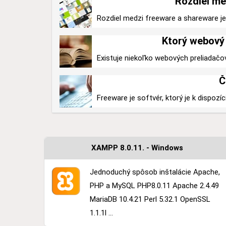
Rozdiel me
Rozdiel medzi freeware a shareware je v
Ktorý webový 
Existuje niekoľko webových preliadačo
Č
Freeware je softvér, ktorý je k dispozíc
XAMPP 8.0.11. - Windows
Jednoduchý spôsob inštalácie Apache,
PHP a MySQL PHP8.0.11 Apache 2.4.49
MariaDB 10.4.21 Perl 5.32.1 OpenSSL
1.1.1l ...