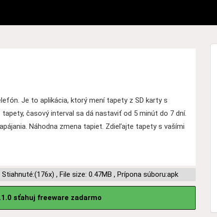
efón. Je to aplikácia, ktorý mení tapety z SD karty s
tapety, časový interval sa dá nastaviť od 5 minút do 7 dní.
napájania. Náhodna zmena tapiet. Zdieľajte tapety s vašími
,
Stiahnuté:(176x)
,
File size: 0.47MB
,
Prípona súboru:apk
.1.0 sťahuj freeware zadarmo