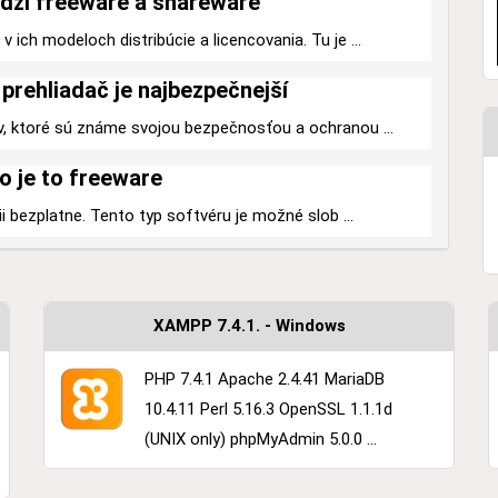
dzi freeware a shareware
 ich modeloch distribúcie a licencovania. Tu je ...
prehliadač je najbezpečnejší
v, ktoré sú známe svojou bezpečnosťou a ochranou ...
o je to freeware
ii bezplatne. Tento typ softvéru je možné slob ...
XAMPP 7.4.1. - Windows
PHP 7.4.1 Apache 2.4.41 MariaDB
10.4.11 Perl 5.16.3 OpenSSL 1.1.1d
(UNIX only) phpMyAdmin 5.0.0 ...