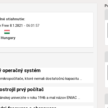
P
né stiahnutie:
 Free 8.1.2821
- 06:01:57
Hungary
ý operačný systém
mikropočítače, ktoré nemali dostatočnú kapacitu ...
ostrojil prvý počítač
ánskej univerzite v roku 1946 a mal názov ENIAC ...