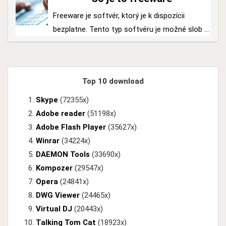
Freeware je softvér, ktorý je k dispozícii
bezplatne. Tento typ softvéru je možné slob ...
Top 10 download
Skype
(72355x)
Adobe reader
(51198x)
Adobe Flash Player
(35627x)
Winrar
(34224x)
DAEMON Tools
(33690x)
Kompozer
(29547x)
Opera
(24841x)
DWG Viewer
(24465x)
Virtual DJ
(20443x)
Talking Tom Cat
(18923x)