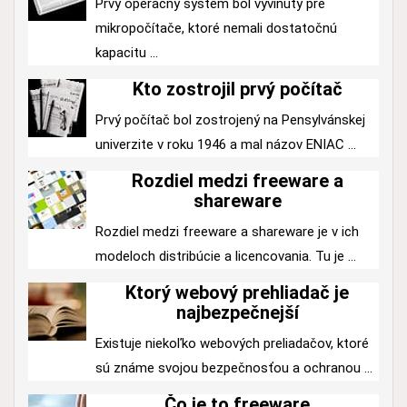
Prvý operačný systém bol vyvinutý pre
mikropočítače, ktoré nemali dostatočnú
kapacitu ...
Kto zostrojil prvý počítač
Prvý počítač bol zostrojený na Pensylvánskej
univerzite v roku 1946 a mal názov ENIAC ...
Rozdiel medzi freeware a
shareware
Rozdiel medzi freeware a shareware je v ich
modeloch distribúcie a licencovania. Tu je ...
Ktorý webový prehliadač je
najbezpečnejší
Existuje niekoľko webových preliadačov, ktoré
sú známe svojou bezpečnosťou a ochranou ...
Čo je to freeware