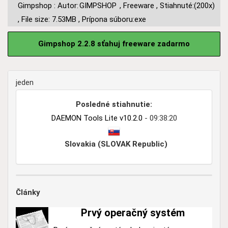
Gimpshop : Autor:
GIMPSHOP
,
Freeware
,
Stiahnuté:(200x)
,
File size: 7.53MB
,
Prípona súboru:exe
Gimpshop 2.2.8 sťahuj freeware zadarmo
jeden
Posledné stiahnutie:
DAEMON Tools Lite v10.2.0
- 09:38:20
Slovakia (SLOVAK Republic)
Články
Prvý operačný systém