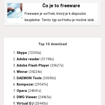
Čo je to freeware
Freeware je softvér, ktorý je k dispozícii
bezplatne. Tento typ softvéru je možné slob ...
Top 10 download
Skype
(72355x)
Adobe reader
(51198x)
Adobe Flash Player
(35627x)
Winrar
(34224x)
DAEMON Tools
(33690x)
Kompozer
(29547x)
Opera
(24841x)
DWG Viewer
(24465x)
Virtual DJ
(20443x)