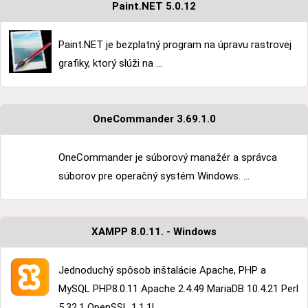
Paint.NET 5.0.12
Paint.NET je bezplatný program na úpravu rastrovej
grafiky, ktorý slúži na ...
OneCommander 3.69.1.0
OneCommander je súborový manažér a správca
súborov pre operačný systém Windows. ...
XAMPP 8.0.11. - Windows
Jednoduchý spôsob inštalácie Apache, PHP a
MySQL PHP8.0.11 Apache 2.4.49 MariaDB 10.4.21 Perl
5.32.1 OpenSSL 1.1.1l ...