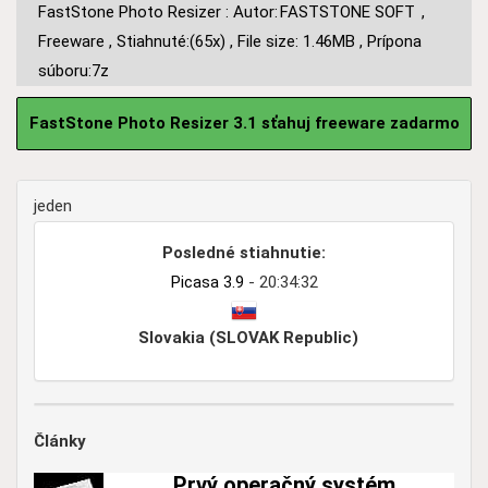
FastStone Photo Resizer : Autor:
FASTSTONE SOFT
,
Freeware
,
Stiahnuté:(65x)
,
File size: 1.46MB
,
Prípona
súboru:7z
FastStone Photo Resizer 3.1 sťahuj freeware zadarmo
jeden
Posledné stiahnutie:
Picasa 3.9
- 20:34:32
Slovakia (SLOVAK Republic)
Články
Prvý operačný systém