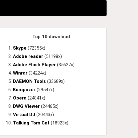
Top 10 download
Skype
(72355x)
Adobe reader
(51198x)
Adobe Flash Player
(35627x)
Winrar
(34224x)
DAEMON Tools
(33689x)
Kompozer
(29547x)
Opera
(24841x)
DWG Viewer
(24465x)
Virtual DJ
(20443x)
Talking Tom Cat
(18923x)