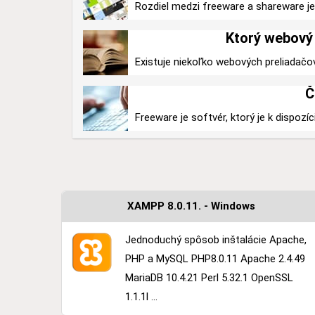
Rozdiel medzi freeware a shareware je v
Ktorý webový 
Existuje niekoľko webových preliadačo
Č
Freeware je softvér, ktorý je k dispozíc
XAMPP 8.0.11. - Windows
Jednoduchý spôsob inštalácie Apache,
PHP a MySQL PHP8.0.11 Apache 2.4.49
MariaDB 10.4.21 Perl 5.32.1 OpenSSL
1.1.1l ...