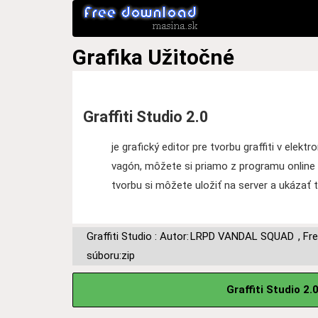
Grafika
Užitočné
Graffiti Studio 2.0
je grafický editor pre tvorbu graffiti v elekt
vagón, môžete si priamo z programu online sti
tvorbu si môžete uložiť na server a ukázať 
Graffiti Studio : Autor:
LRPD VANDAL SQUAD
,
Fr
súboru:zip
Graffiti Studio 2