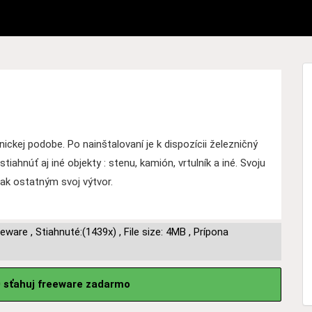
ronickej podobe. Po nainštalovaní je k dispozícii železničný
ahnúť aj iné objekty : stenu, kamión, vrtulník a iné. Svoju
tak ostatným svoj výtvor.
eeware
,
Stiahnuté:(1439x)
,
File size: 4MB
,
Prípona
.0 sťahuj freeware zadarmo