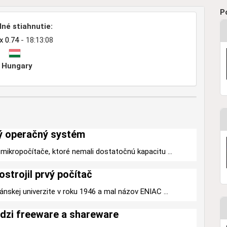
P
né stiahnutie:
 0.74
- 18:13:08
Hungary
ý operačný systém
mikropočítače, ktoré nemali dostatočnú kapacitu ...
ostrojil prvý počítač
ánskej univerzite v roku 1946 a mal názov ENIAC ...
dzi freeware a shareware