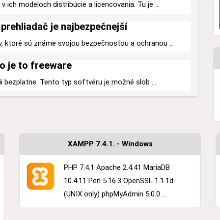
 ich modeloch distribúcie a licencovania. Tu je ...
prehliadač je najbezpečnejší
v, ktoré sú známe svojou bezpečnosťou a ochranou ...
o je to freeware
ii bezplatne. Tento typ softvéru je možné slob ...
XAMPP 7.4.1. - Windows
PHP 7.4.1 Apache 2.4.41 MariaDB
10.4.11 Perl 5.16.3 OpenSSL 1.1.1d
(UNIX only) phpMyAdmin 5.0.0 ...