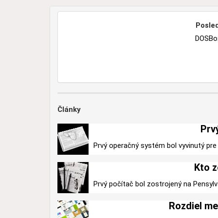
Posled
DOSBox
Články
Prv
Prvý operačný systém bol vyvinutý pre 
Kto z
Prvý počítač bol zostrojený na Pensylv
Rozdiel me