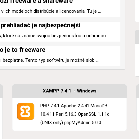
dzi freeware a shareware
 ich modeloch distribúcie a licencovania. Tu je ...
prehliadač je najbezpečnejší
v, ktoré sú známe svojou bezpečnosťou a ochranou ...
o je to freeware
ii bezplatne. Tento typ softvéru je možné slob ...
XAMPP 7.4.1. - Windows
PHP 7.4.1 Apache 2.4.41 MariaDB
10.4.11 Perl 5.16.3 OpenSSL 1.1.1d
(UNIX only) phpMyAdmin 5.0.0 ...