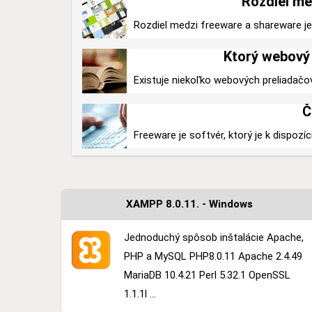
Rozdiel me
Rozdiel medzi freeware a shareware je v
Ktorý webový 
Existuje niekoľko webových preliadačo
Č
Freeware je softvér, ktorý je k dispozíc
XAMPP 8.0.11. - Windows
Jednoduchý spôsob inštalácie Apache,
PHP a MySQL PHP8.0.11 Apache 2.4.49
MariaDB 10.4.21 Perl 5.32.1 OpenSSL
1.1.1l ...