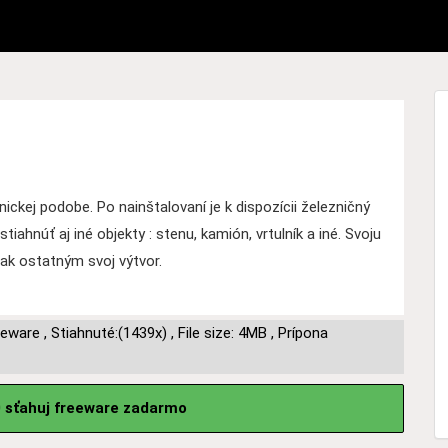
ronickej podobe. Po nainštalovaní je k dispozícii železničný
ahnúť aj iné objekty : stenu, kamión, vrtulník a iné. Svoju
tak ostatným svoj výtvor.
eeware
,
Stiahnuté:(1439x)
,
File size: 4MB
,
Prípona
.0 sťahuj freeware zadarmo