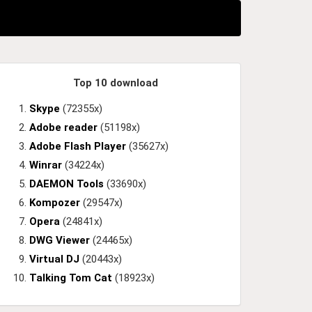
Top 10 download
Skype
(72355x)
Adobe reader
(51198x)
Adobe Flash Player
(35627x)
Winrar
(34224x)
DAEMON Tools
(33690x)
Kompozer
(29547x)
Opera
(24841x)
DWG Viewer
(24465x)
Virtual DJ
(20443x)
Talking Tom Cat
(18923x)