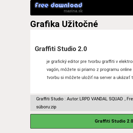
Grafika
Užitočné
Graffiti Studio 2.0
je grafický editor pre tvorbu graffiti v elekt
vagón, môžete si priamo z programu online sti
tvorbu si môžete uložiť na server a ukázať 
Graffiti Studio : Autor:
LRPD VANDAL SQUAD
,
Fr
súboru:zip
Graffiti Studio 2