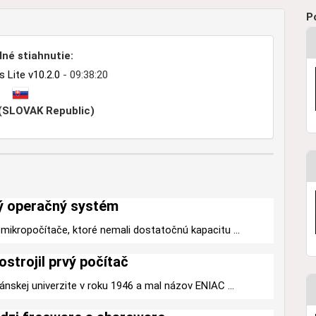
P
né stiahnutie:
Lite v10.2.0
- 09:38:20
 (SLOVAK Republic)
ý operačný systém
mikropočítače, ktoré nemali dostatočnú kapacitu ...
ostrojil prvý počítač
ánskej univerzite v roku 1946 a mal názov ENIAC ...