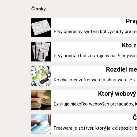
Články
Prv
Prvý operačný systém bol vyvinutý pre mi
Kto z
Prvý počítač bol zostrojený na Pensylváns
Rozdiel me
Rozdiel medzi freeware a shareware je v ic
Ktorý webový 
Existuje niekoľko webových preliadačov,
Č
Freeware je softvér, ktorý je k dispozícii