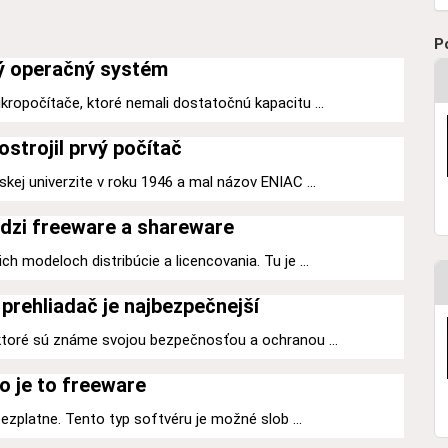
P
ý operačný systém
kropočítače, ktoré nemali dostatočnú kapacitu ...
ostrojil prvý počítač
kej univerzite v roku 1946 a mal názov ENIAC ...
dzi freeware a shareware
h modeloch distribúcie a licencovania. Tu je ...
prehliadač je najbezpečnejší
 ktoré sú známe svojou bezpečnosťou a ochranou ...
o je to freeware
 bezplatne. Tento typ softvéru je možné slob ...