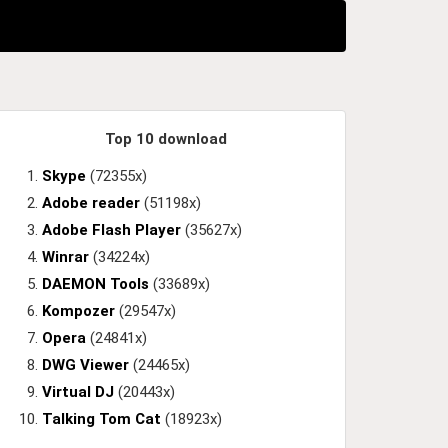
Top 10 download
Skype
(72355x)
Adobe reader
(51198x)
Adobe Flash Player
(35627x)
Winrar
(34224x)
DAEMON Tools
(33689x)
Kompozer
(29547x)
Opera
(24841x)
DWG Viewer
(24465x)
Virtual DJ
(20443x)
Talking Tom Cat
(18923x)