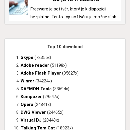
Freeware je softvér, ktorý je k dispozícii
bezplatne. Tento typ softvéru je možné slob ...
Top 10 download
Skype
(72355x)
Adobe reader
(51198x)
Adobe Flash Player
(35627x)
Winrar
(34224x)
DAEMON Tools
(33694x)
Kompozer
(29547x)
Opera
(24841x)
DWG Viewer
(24465x)
Virtual DJ
(20443x)
Talking Tom Cat
(18923x)