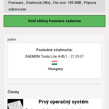
Freeware
,
Stiahnuté:(48x)
,
File size: 189.2MB
,
Prípona
súboru:exe
Void sťahuj freeware zadarmo
jeden
Posledné stiahnutie:
DAEMON Tools Lite 4.45.1
- 21:29:07
Hungary
Články
Prvý operačný systém