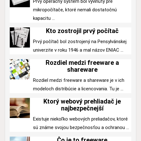
Prvý operačný systém bol vyvinutý pre
mikropočítače, ktoré nemali dostatočnú
kapacitu ...
Kto zostrojil prvý počítač
Prvý počítač bol zostrojený na Pensylvánskej
univerzite v roku 1946 a mal názov ENIAC ...
Rozdiel medzi freeware a
shareware
Rozdiel medzi freeware a shareware je v ich
modeloch distribúcie a licencovania. Tu je ...
Ktorý webový prehliadač je
najbezpečnejší
Existuje niekoľko webových preliadačov, ktoré
sú známe svojou bezpečnosťou a ochranou ...
Čo je to freeware