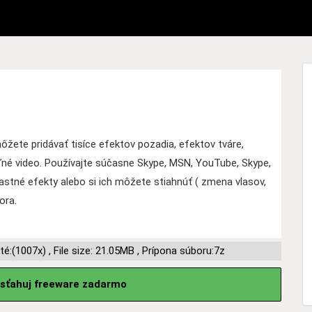
ete pridávať tisíce efektov pozadia, efektov tváre,
ľné video. Používajte súčasne Skype, MSN, YouTube, Skype,
lastné efekty alebo si ich môžete stiahnúť ( zmena vlasov,
ora.
té:(1007x)
,
File size: 21.05MB
,
Prípona súboru:7z
sťahuj freeware zadarmo