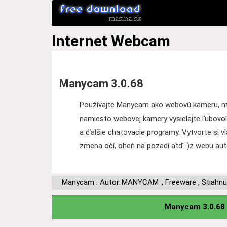
Internet
Webcam
Manycam 3.0.68
Používajte Manycam ako webovú kameru, môž
namiesto webovej kamery vysielajte ľubovo
a ďalšie chatovacie programy. Vytvorte si v
zmena očí, oheň na pozadí atď. )z webu aut
Manycam : Autor:
MANYCAM
,
Freeware
,
Stiahnu
Manycam 3.0.68 