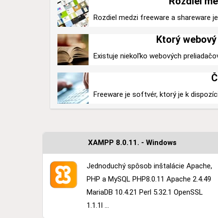
Rozdiel me
Rozdiel medzi freeware a shareware je v
Ktorý webový 
Existuje niekoľko webových preliadačo
Č
Freeware je softvér, ktorý je k dispozíc
XAMPP 8.0.11. - Windows
Jednoduchý spôsob inštalácie Apache,
PHP a MySQL PHP8.0.11 Apache 2.4.49
MariaDB 10.4.21 Perl 5.32.1 OpenSSL
1.1.1l ...