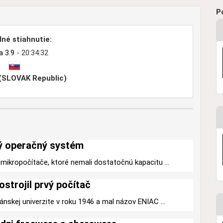
P
né stiahnutie:
a 3.9
- 20:34:32
 (SLOVAK Republic)
ý operačný systém
mikropočítače, ktoré nemali dostatočnú kapacitu ...
ostrojil prvý počítač
ánskej univerzite v roku 1946 a mal názov ENIAC ...