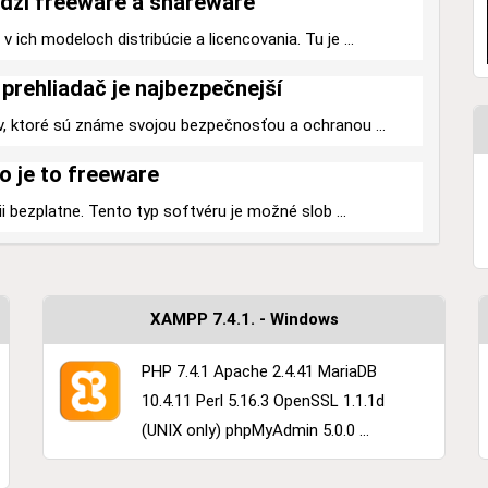
dzi freeware a shareware
 ich modeloch distribúcie a licencovania. Tu je ...
prehliadač je najbezpečnejší
v, ktoré sú známe svojou bezpečnosťou a ochranou ...
o je to freeware
ii bezplatne. Tento typ softvéru je možné slob ...
XAMPP 7.4.1. - Windows
PHP 7.4.1 Apache 2.4.41 MariaDB
10.4.11 Perl 5.16.3 OpenSSL 1.1.1d
(UNIX only) phpMyAdmin 5.0.0 ...