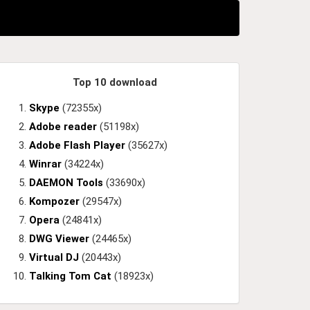
Top 10 download
Skype
(72355x)
Adobe reader
(51198x)
Adobe Flash Player
(35627x)
Winrar
(34224x)
DAEMON Tools
(33690x)
Kompozer
(29547x)
Opera
(24841x)
DWG Viewer
(24465x)
Virtual DJ
(20443x)
Talking Tom Cat
(18923x)