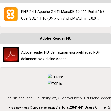
PHP 7.4.1 Apache 2.4.41 MariaDB 10.4.11 Perl 5.16.3
OpenSSL 1.1.1d (UNIX only) phpMyAdmin 5.0.0 ...
Adobe Reader HU
Adobe reader HU. Je najznámejší prehliadač PDF
dokumentov z dielne Adobe. ...
English language
|
Slovenský jazyk
|
Magyar nyelv
|
Deutsche Sprach
Visitors:2041441
Users Online :
2
Free download © 2026 masina.sk