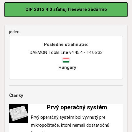
QIP 2012 4.0 sťahuj freeware zadarmo
jeden
Posledné stiahnutie:
DAEMON Tools Lite v4.45.4
- 14:06:33
Hungary
Články
Prvý operačný systém
Prvý operačný systém bol vyvinutý pre
mikropočítače, ktoré nemali dostatočnú