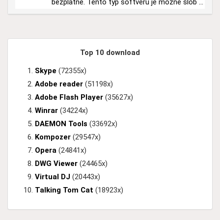
bezplatne. Tento typ softvéru je možné slob ...
Top 10 download
Skype
(72355x)
Adobe reader
(51198x)
Adobe Flash Player
(35627x)
Winrar
(34224x)
DAEMON Tools
(33692x)
Kompozer
(29547x)
Opera
(24841x)
DWG Viewer
(24465x)
Virtual DJ
(20443x)
Talking Tom Cat
(18923x)