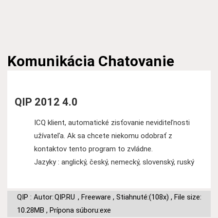
Komunikácia
Chatovanie
QIP 2012 4.0
ICQ klient, automatické zisťovanie neviditeľnosti
užívateľa. Ak sa chcete niekomu odobrať z
kontaktov tento program to zvládne.
Jazyky : anglický, český, nemecký, slovenský, ruský
QIP : Autor:
QIP.RU
,
Freeware
,
Stiahnuté:(108x)
,
File size:
10.28MB
,
Prípona súboru:exe