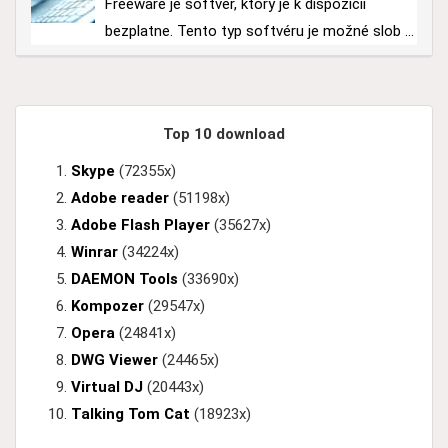
Freeware je softvér, ktorý je k dispozícii
bezplatne. Tento typ softvéru je možné slob ...
Top 10 download
Skype
(72355x)
Adobe reader
(51198x)
Adobe Flash Player
(35627x)
Winrar
(34224x)
DAEMON Tools
(33690x)
Kompozer
(29547x)
Opera
(24841x)
DWG Viewer
(24465x)
Virtual DJ
(20443x)
Talking Tom Cat
(18923x)