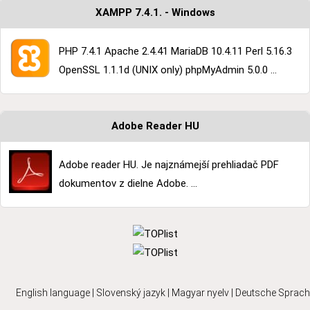
XAMPP 7.4.1. - Windows
PHP 7.4.1 Apache 2.4.41 MariaDB 10.4.11 Perl 5.16.3
OpenSSL 1.1.1d (UNIX only) phpMyAdmin 5.0.0 ...
Adobe Reader HU
Adobe reader HU. Je najznámejší prehliadač PDF
dokumentov z dielne Adobe. ...
English language
|
Slovenský jazyk
|
Magyar nyelv
|
Deutsche Sprach