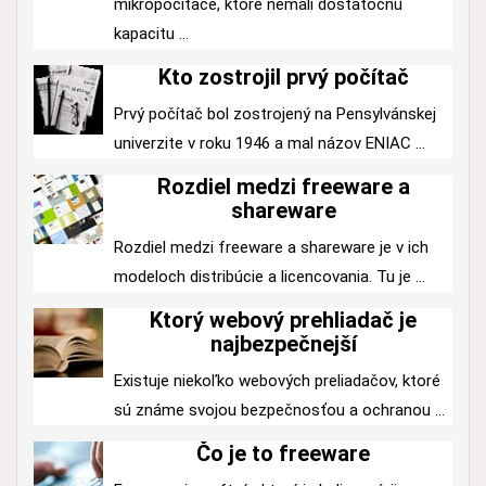
mikropočítače, ktoré nemali dostatočnú
kapacitu ...
Kto zostrojil prvý počítač
Prvý počítač bol zostrojený na Pensylvánskej
univerzite v roku 1946 a mal názov ENIAC ...
Rozdiel medzi freeware a
shareware
Rozdiel medzi freeware a shareware je v ich
modeloch distribúcie a licencovania. Tu je ...
Ktorý webový prehliadač je
najbezpečnejší
Existuje niekoľko webových preliadačov, ktoré
sú známe svojou bezpečnosťou a ochranou ...
Čo je to freeware