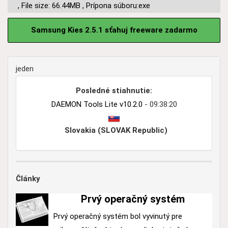
,
File size: 66.44MB
,
Prípona súboru:exe
Samsung Kies 2.5.1 sťahuj freeware zadarmo
jeden
Posledné stiahnutie:
DAEMON Tools Lite v10.2.0
- 09:38:20
Slovakia (SLOVAK Republic)
Články
Prvý operačný systém
Prvý operačný systém bol vyvinutý pre