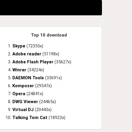
Top 10 download
Skype
(72355x)
Adobe reader
(51198x)
Adobe Flash Player
(35627x)
Winrar
(34224x)
DAEMON Tools
(33691x)
Kompozer
(29547x)
Opera
(24841x)
DWG Viewer
(24465x)
Virtual DJ
(20443x)
Talking Tom Cat
(18923x)