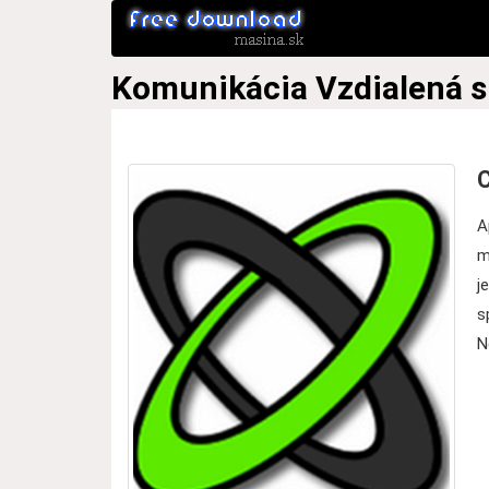
Komunikácia
Vzdialená 
A
m
j
s
N