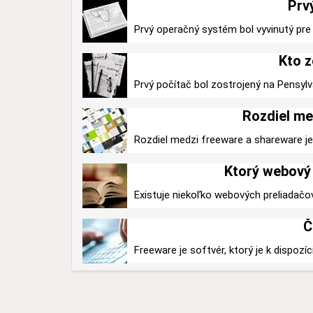
Prv
Prvý operačný systém bol vyvinutý pre 
Kto z
Prvý počítač bol zostrojený na Pensylv
Rozdiel me
Rozdiel medzi freeware a shareware je v
Ktorý webový 
Existuje niekoľko webových preliadačo
Č
Freeware je softvér, ktorý je k dispozíc