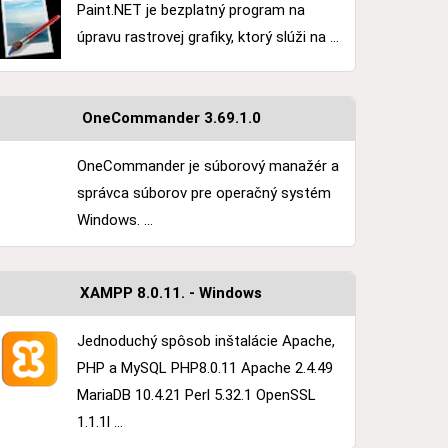
Paint.NET je bezplatný program na
úpravu rastrovej grafiky, ktorý slúži na ...
OneCommander 3.69.1.0
OneCommander je súborový manažér a
správca súborov pre operačný systém
Windows. ...
XAMPP 8.0.11. - Windows
Jednoduchý spôsob inštalácie Apache,
PHP a MySQL PHP8.0.11 Apache 2.4.49
MariaDB 10.4.21 Perl 5.32.1 OpenSSL
1.1.1l ...