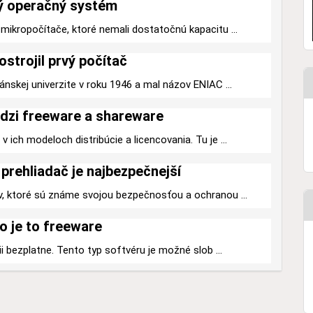
ý operačný systém
mikropočítače, ktoré nemali dostatočnú kapacitu ...
ostrojil prvý počítač
ánskej univerzite v roku 1946 a mal názov ENIAC ...
dzi freeware a shareware
 ich modeloch distribúcie a licencovania. Tu je ...
prehliadač je najbezpečnejší
v, ktoré sú známe svojou bezpečnosťou a ochranou ...
o je to freeware
ii bezplatne. Tento typ softvéru je možné slob ...