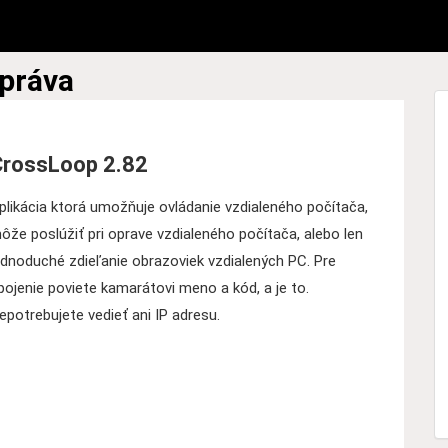
správa
CrossLoop 2.82
plikácia ktorá umožňuje ovládanie vzdialeného počítača,
ôže poslúžiť pri oprave vzdialeného počítača, alebo len
ednoduché zdieľanie obrazoviek vzdialených PC. Pre
pojenie poviete kamarátovi meno a kód, a je to.
epotrebujete vedieť ani IP adresu.