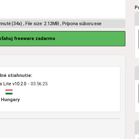
P
hnuté:(34x)
,
File size: 2.12MB
,
Prípona súboru:exe
sťahuj freeware zadarmo
né stiahnutie:
Lite v10.2.0
- 03:56:25
Hungary