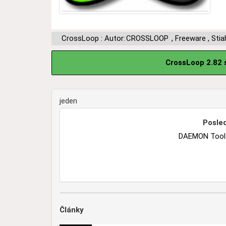
CrossLoop : Autor:
CROSSLOOP
,
Freeware
,
Stia
CrossLoop 2.82 
jeden
Posled
DAEMON Tools 
Články