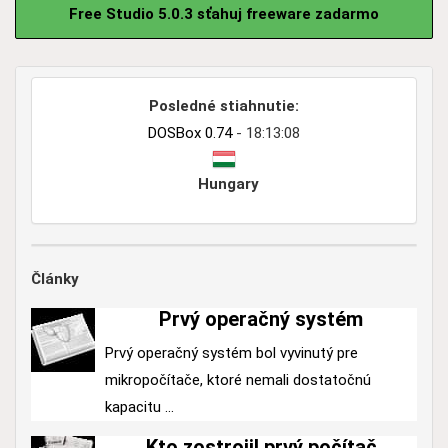
Free Studio 5.0.3 sťahuj freeware zadarmo
Posledné stiahnutie:
DOSBox 0.74
- 18:13:08
Hungary
Články
Prvý operačný systém
Prvý operačný systém bol vyvinutý pre
mikropočítače, ktoré nemali dostatočnú
kapacitu ...
Kto zostrojil prvý počítač