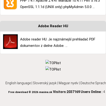
PHP 7.4.1 Apache 2.4.41 MariaDB 10.4.11 Perl 5.16.3
OpenSSL 1.1.1d (UNIX only) phpMyAdmin 5.0.0 ...
Adobe Reader HU
Adobe reader HU. Je najznámejší prehliadač PDF
dokumentov z dielne Adobe. ...
English language
|
Slovenský jazyk
|
Magyar nyelv
|
Deutsche Sprach
Visitors:2037169
Users Online :
4
Free download © 2026 masina.sk