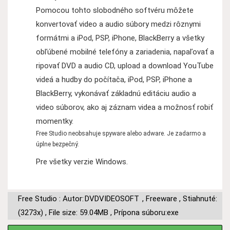
Pomocou tohto slobodného softvéru môžete
konvertovať video a audio súbory medzi rôznymi
formátmi a iPod, PSP, iPhone, BlackBerry a všetky
obľúbené mobilné telefóny a zariadenia, napaľovať a
ripovať DVD a audio CD, upload a download YouTube
videá a hudby do počítača, iPod, PSP, iPhone a
BlackBerry, vykonávať základnú editáciu audio a
video súborov, ako aj záznam videa a možnosť robiť
momentky.
Free Studio neobsahuje spyware alebo adware. Je zadarmo a
úplne bezpečný.
Pre všetky verzie Windows.
Free Studio : Autor:
DVDVIDEOSOFT
,
Freeware
,
Stiahnuté:
(3273x)
,
File size: 59.04MB
,
Prípona súboru:exe