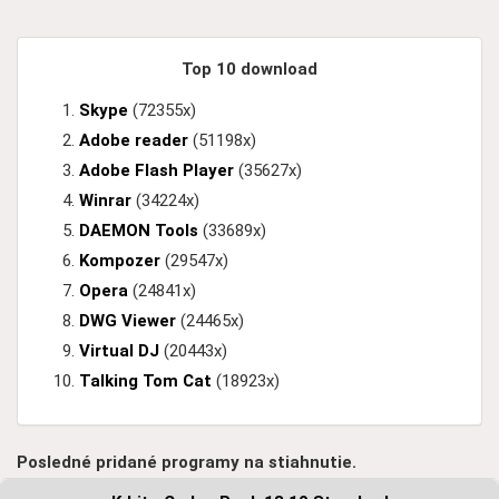
Top 10 download
Skype
(72355x)
Adobe reader
(51198x)
Adobe Flash Player
(35627x)
Winrar
(34224x)
DAEMON Tools
(33689x)
Kompozer
(29547x)
Opera
(24841x)
DWG Viewer
(24465x)
Virtual DJ
(20443x)
Talking Tom Cat
(18923x)
Posledné pridané programy na stiahnutie.