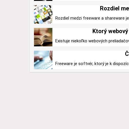
Rozdiel me
Rozdiel medzi freeware a shareware je v
Ktorý webový 
Existuje niekoľko webových preliadačo
Č
Freeware je softvér, ktorý je k dispozíc