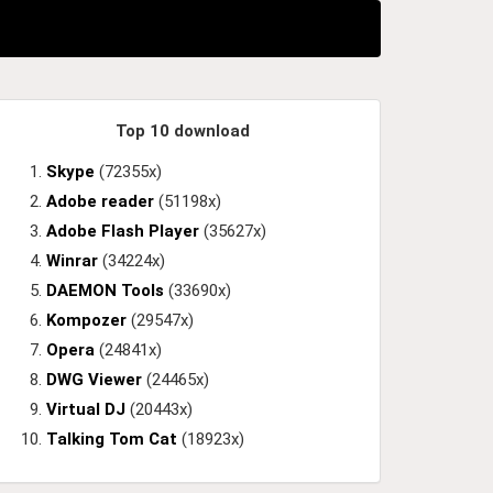
Top 10 download
Skype
(72355x)
Adobe reader
(51198x)
Adobe Flash Player
(35627x)
Winrar
(34224x)
DAEMON Tools
(33690x)
Kompozer
(29547x)
Opera
(24841x)
DWG Viewer
(24465x)
Virtual DJ
(20443x)
Talking Tom Cat
(18923x)