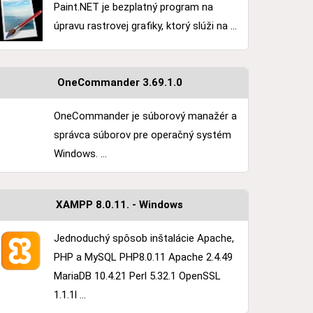
Paint.NET je bezplatný program na
úpravu rastrovej grafiky, ktorý slúži na ...
OneCommander 3.69.1.0
OneCommander je súborový manažér a
správca súborov pre operačný systém
Windows. ...
XAMPP 8.0.11. - Windows
Jednoduchý spôsob inštalácie Apache,
PHP a MySQL PHP8.0.11 Apache 2.4.49
MariaDB 10.4.21 Perl 5.32.1 OpenSSL
1.1.1l ...