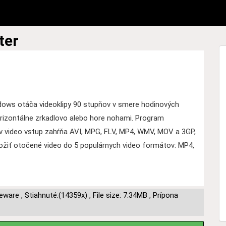
ter
ndows otáča videoklipy 90 stupňov v smere hodinových
horizontálne zrkadlovo alebo hore nohami. Program
v video vstup zahŕňa AVI, MPG, FLV, MP4, WMV, MOV a 3GP,
ožiť otočené video do 5 populárnych video formátov: MP4,
eware
,
Stiahnuté:(14359x)
,
File size: 7.34MB
,
Prípona