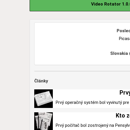
Video Rotator 1.0
Posled
Picas
Slovakia
Články
Prv
Prvý operačný systém bol vyvinutý pre 
Kto z
Prvý počítač bol zostrojený na Pensylv