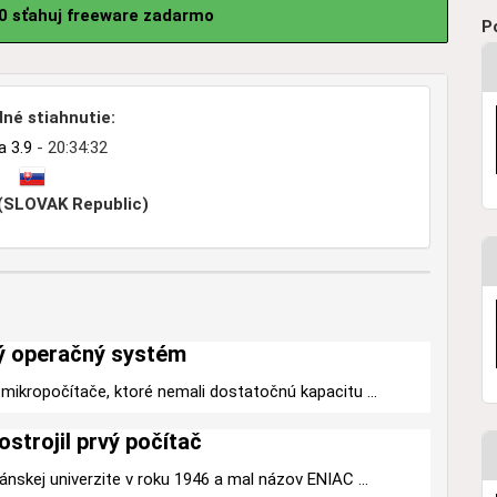
.0 sťahuj freeware zadarmo
P
né stiahnutie:
a 3.9
- 20:34:32
 (SLOVAK Republic)
ý operačný systém
mikropočítače, ktoré nemali dostatočnú kapacitu ...
ostrojil prvý počítač
ánskej univerzite v roku 1946 a mal názov ENIAC ...