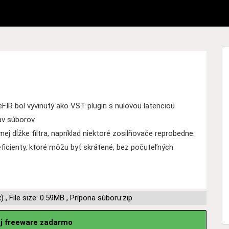
keFIR bol vyvinutý ako VST plugin s nulovou latenciou
av súborov.
j dĺžke filtra, napríklad niektoré zosilňovače reprobedne.
ficienty, ktoré môžu byť skrátené, bez počuteľných
x)
,
File size: 0.59MB
,
Prípona súboru:zip
uj freeware zadarmo