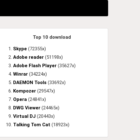
Top 10 download
Skype
(72355x)
Adobe reader
(51198x)
Adobe Flash Player
(35627x)
Winrar
(34224x)
DAEMON Tools
(33692x)
Kompozer
(29547x)
Opera
(24841x)
DWG Viewer
(24465x)
Virtual DJ
(20443x)
Talking Tom Cat
(18923x)