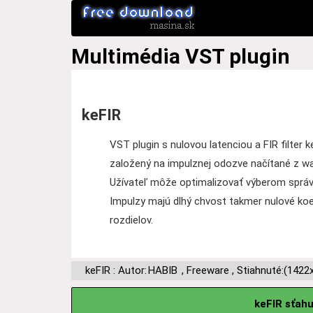
Multimédia
VST plugin
keFIR
VST plugin s nulovou latenciou a FIR filter 
založený na impulznej odozve načítané z w
Užívateľ môže optimalizovať výberom správne
Impulzy majú dlhý chvost takmer nulové koe
rozdielov.
keFIR : Autor:
HABIB
,
Freeware
,
Stiahnuté:(1422
keFIR sťah