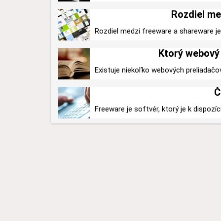
Rozdiel me
Rozdiel medzi freeware a shareware je v
Ktorý webový 
Existuje niekoľko webových preliadačo
Č
Freeware je softvér, ktorý je k dispozíc