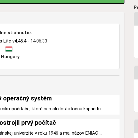
P
né stiahnutie:
Lite v4.45.4
- 14:06:33
Hungary
ý operačný systém
mikropočítače, ktoré nemali dostatočnú kapacitu ...
ostrojil prvý počítač
ánskej univerzite v roku 1946 a mal názov ENIAC ...