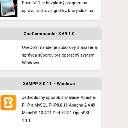
Paint.NET je bezplatný program na
úpravu rastrovej grafiky, ktorý slúži na ...
OneCommander 3.69.1.0
OneCommander je súborový manažér a
správca súborov pre operačný systém
Windows. ...
XAMPP 8.0.11. - Windows
Jednoduchý spôsob inštalácie Apache,
PHP a MySQL PHP8.0.11 Apache 2.4.49
MariaDB 10.4.21 Perl 5.32.1 OpenSSL
1.1.1l ...