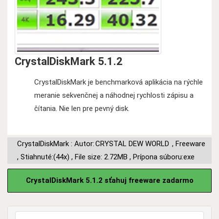
CrystalDiskMark 5.1.2
CrystalDiskMark je benchmarková aplikácia na rýchle
meranie sekvenčnej a náhodnej rychlosti zápisu a
čítania. Nie len pre pevný disk.
CrystalDiskMark : Autor:
CRYSTAL DEW WORLD
,
Freeware
,
Stiahnuté:(44x)
,
File size: 2.72MB
,
Prípona súboru:exe
CrystalDiskMark 5.1.2 sťahuj freeware zadarmo