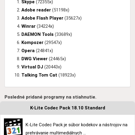
Skype
(72355x)
Adobe reader
(51198x)
Adobe Flash Player
(35627x)
Winrar
(34224x)
DAEMON Tools
(33689x)
Kompozer
(29547x)
Opera
(24841x)
DWG Viewer
(24465x)
Virtual DJ
(20443x)
Talking Tom Cat
(18923x)
Posledné pridané programy na stiahnutie.
K-Lite Codec Pack 18.10 Standard
K-Lite Codec Pack je súbor kodekov a nástrojov na
prehrávanie multimediálnych ...