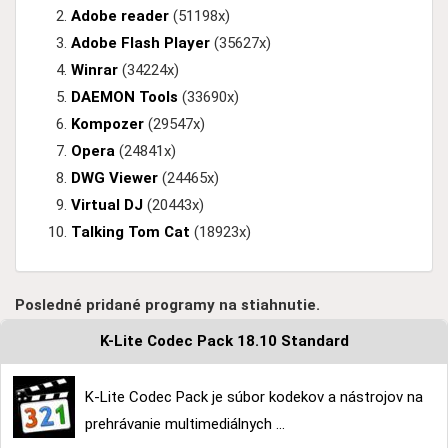
Adobe reader
(51198x)
Adobe Flash Player
(35627x)
Winrar
(34224x)
DAEMON Tools
(33690x)
Kompozer
(29547x)
Opera
(24841x)
DWG Viewer
(24465x)
Virtual DJ
(20443x)
Talking Tom Cat
(18923x)
Posledné pridané programy na stiahnutie.
K-Lite Codec Pack 18.10 Standard
K-Lite Codec Pack je súbor kodekov a nástrojov na
prehrávanie multimediálnych ...