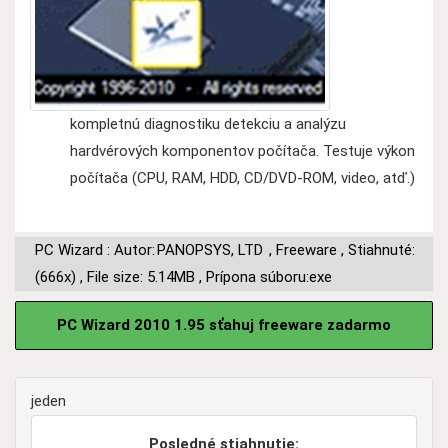
kompletnú diagnostiku detekciu a analýzu
hardvérových komponentov počítača. Testuje výkon
počítača (CPU, RAM, HDD, CD/DVD-ROM, video, atď.)
PC Wizard : Autor:
PANOPSYS, LTD
,
Freeware
,
Stiahnuté:
(666x)
,
File size: 5.14MB
,
Prípona súboru:exe
PC Wizard 2010 1.95 sťahuj freeware zadarmo
jeden
Posledné stiahnutie: