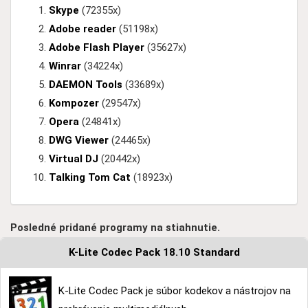
Skype
(72355x)
Adobe reader
(51198x)
Adobe Flash Player
(35627x)
Winrar
(34224x)
DAEMON Tools
(33689x)
Kompozer
(29547x)
Opera
(24841x)
DWG Viewer
(24465x)
Virtual DJ
(20442x)
Talking Tom Cat
(18923x)
Posledné pridané programy na stiahnutie.
K-Lite Codec Pack 18.10 Standard
K-Lite Codec Pack je súbor kodekov a nástrojov na