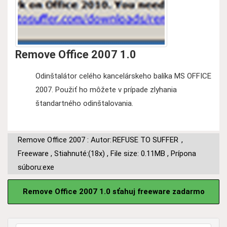
Remove Office 2007 1.0
Odinštalátor celého kancelárskeho balíka MS OFFICE
2007. Použiť ho môžete v prípade zlyhania
štandartného odinštalovania.
Remove Office 2007 : Autor:
REFUSE TO SUFFER
,
Freeware
,
Stiahnuté:(18x)
,
File size: 0.11MB
,
Prípona
súboru:exe
Remove Office 2007 1.0 sťahuj freeware zadarmo