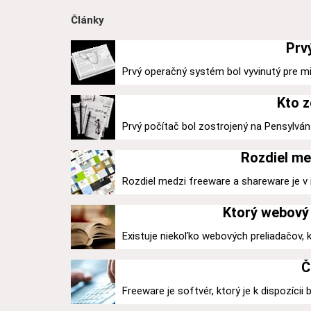
Články
Prv
Prvý operačný systém bol vyvinutý pre mi
Kto z
Prvý počítač bol zostrojený na Pensylváns
Rozdiel me
Rozdiel medzi freeware a shareware je v ic
Ktorý webový 
Existuje niekoľko webových preliadačov,
Č
Freeware je softvér, ktorý je k dispozícii