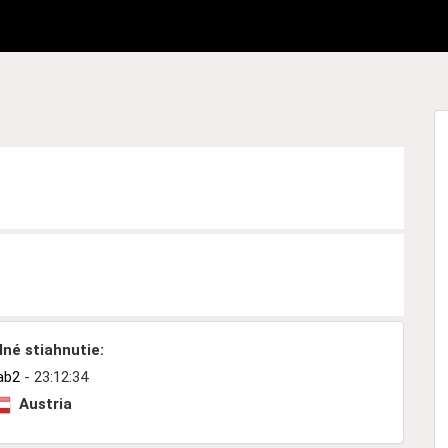
né stiahnutie:
ab2
- 23:12:34
Austria