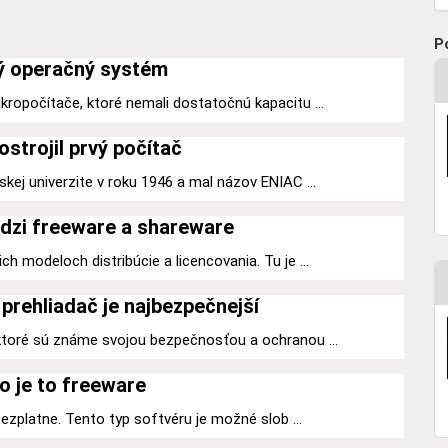
P
ý operačný systém
kropočítače, ktoré nemali dostatočnú kapacitu ...
ostrojil prvý počítač
kej univerzite v roku 1946 a mal názov ENIAC ...
dzi freeware a shareware
h modeloch distribúcie a licencovania. Tu je ...
prehliadač je najbezpečnejší
 ktoré sú známe svojou bezpečnosťou a ochranou ...
o je to freeware
 bezplatne. Tento typ softvéru je možné slob ...