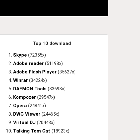
Top 10 download
Skype
(72355x)
Adobe reader
(51198x)
Adobe Flash Player
(35627x)
Winrar
(34224x)
DAEMON Tools
(33693x)
Kompozer
(29547x)
Opera
(24841x)
DWG Viewer
(24465x)
Virtual DJ
(20443x)
Talking Tom Cat
(18923x)