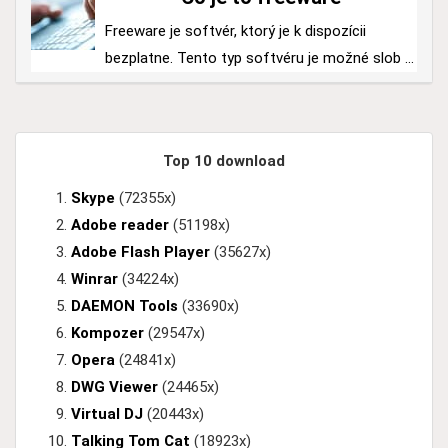
Freeware je softvér, ktorý je k dispozícii
bezplatne. Tento typ softvéru je možné slob ...
Top 10 download
Skype
(72355x)
Adobe reader
(51198x)
Adobe Flash Player
(35627x)
Winrar
(34224x)
DAEMON Tools
(33690x)
Kompozer
(29547x)
Opera
(24841x)
DWG Viewer
(24465x)
Virtual DJ
(20443x)
Talking Tom Cat
(18923x)