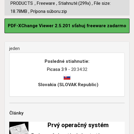
PRODUCTS
,
Freeware
,
Stiahnuté:(299x)
,
File size:
18.78MB
,
Prípona súboru:zip
PDF-XChange Viewer 2.5.201 sťahuj freeware zadarmo
jeden
Posledné stiahnutie:
Picasa 3.9
- 20:34:32
Slovakia (SLOVAK Republic)
Články
Prvý operačný systém