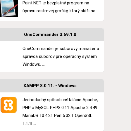
Paint.NET je bezplatný program na
úpravu rastrovej grafiky, ktorý slúži na ...
OneCommander 3.69.1.0
OneCommander je súborový manažér a
správca súborov pre operačný systém
Windows. ...
XAMPP 8.0.11. - Windows
Jednoduchý spôsob inštalácie Apache,
PHP a MySQL PHP8.0.11 Apache 2.4.49
MariaDB 10.4.21 Perl 5.32.1 OpenSSL
1.1.1l ...