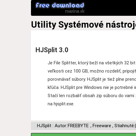
Utility
Systémové nástroj
HJSplit 3.0
Je File Splitter, ktorý beží na všetkých 32 
veľkosti cez 100 GB, možno rozdeliť, pripoji
porovnávať súbory. HJSplit je tiež plne pr
kľúča. HJSplit pre Windows nie je potrebné in
Stačí len rozbaliť obsah zip súboru do vami
na hjsplit.exe.
HJSplit : Autor:
FREEBYTE
,
Freeware
,
Stiahnuté: