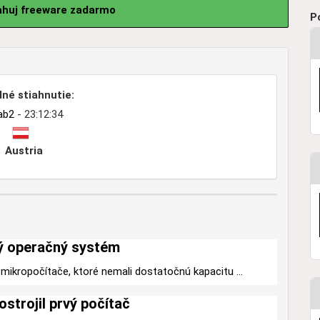
ťahuj freeware zadarmo
P
né stiahnutie:
ab2
- 23:12:34
Austria
ý operačný systém
mikropočítače, ktoré nemali dostatočnú kapacitu ...
ostrojil prvý počítač