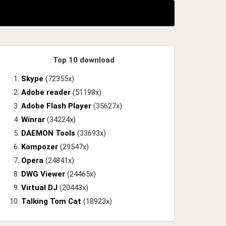
Top 10 download
Skype
(72355x)
Adobe reader
(51198x)
Adobe Flash Player
(35627x)
Winrar
(34224x)
DAEMON Tools
(33693x)
Kompozer
(29547x)
Opera
(24841x)
DWG Viewer
(24465x)
Virtual DJ
(20443x)
Talking Tom Cat
(18923x)