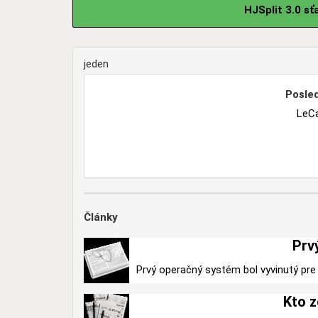
HJSplit 3.0 s
jeden
Posled
LeC
Články
Prv
Prvý operačný systém bol vyvinutý pre 
Kto z