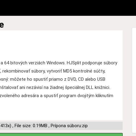
e
bit a 64 bitových verziách Windows. HJSplit podporuje súbory
ť, rekombinovať súbory, vytvoriť MD5 kontrolné súčty,
enosný: môžete ho spustiť priamo z DVD, CD alebo USB
štalovať ani nezávisí na žiadnej špeciálnej DLL knižnici.
 zvoleného adresára a spustiť program dvojitým kliknutím
(413x)
,
File size: 0.19MB
,
Prípona súboru:zip