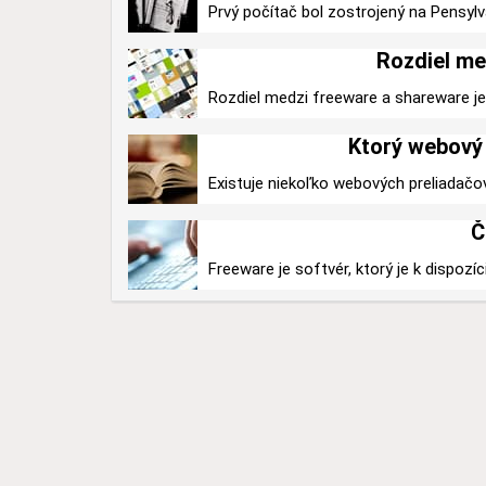
Prvý počítač bol zostrojený na Pensylv
Rozdiel me
Rozdiel medzi freeware a shareware je v
Ktorý webový 
Existuje niekoľko webových preliadačo
Č
Freeware je softvér, ktorý je k dispozíc