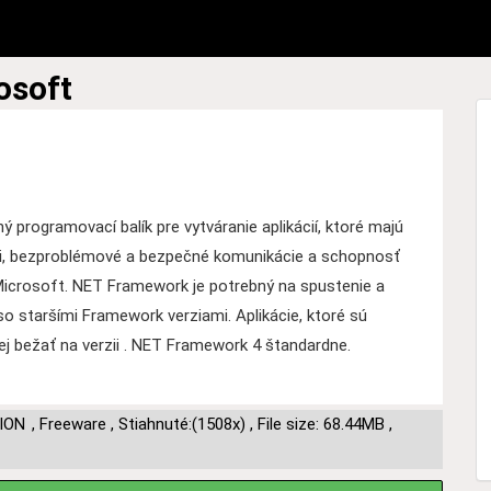
osoft
 programovací balík pre vytváranie aplikácií, ktoré majú
ti, bezproblémové a bezpečné komunikácie a schopnosť
icrosoft. NET Framework je potrebný na spustenie a
 so staršími Framework verziami. Aplikácie, ktoré sú
ej bežať na verzii . NET Framework 4 štandardne.
ION
,
Freeware
,
Stiahnuté:(1508x)
,
File size: 68.44MB
,