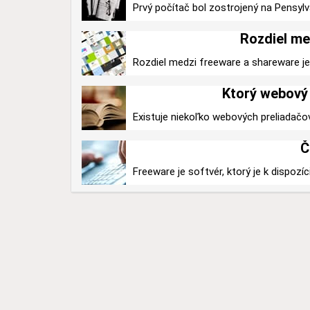
Prvý počítač bol zostrojený na Pensylv
Rozdiel me
Rozdiel medzi freeware a shareware je v
Ktorý webový 
Existuje niekoľko webových preliadačo
Č
Freeware je softvér, ktorý je k dispozíc