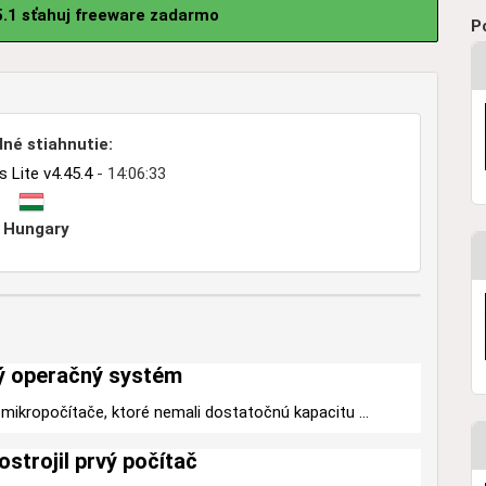
.1 sťahuj freeware zadarmo
P
né stiahnutie:
Lite v4.45.4
- 14:06:33
Hungary
ý operačný systém
mikropočítače, ktoré nemali dostatočnú kapacitu ...
ostrojil prvý počítač