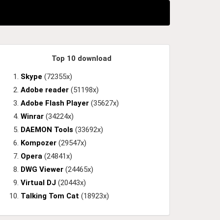
Top 10 download
Skype
(72355x)
Adobe reader
(51198x)
Adobe Flash Player
(35627x)
Winrar
(34224x)
DAEMON Tools
(33692x)
Kompozer
(29547x)
Opera
(24841x)
DWG Viewer
(24465x)
Virtual DJ
(20443x)
Talking Tom Cat
(18923x)