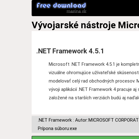
Vývojarské nástroje
Micr
.NET Framework 4.5.1
Microsoft .NET Framework 4.5.1 je kompletný
vizuálne ohromujúce užívateľské skúsenos
modelovať celý rad obchodných procesov. M
vývoji aplikácií .NET Framework 4 pracuje aj
založené na starších verziách budú aj naďal
.NET Framework : Autor:
MICROSOFT CORPORAT
Prípona súboru:exe