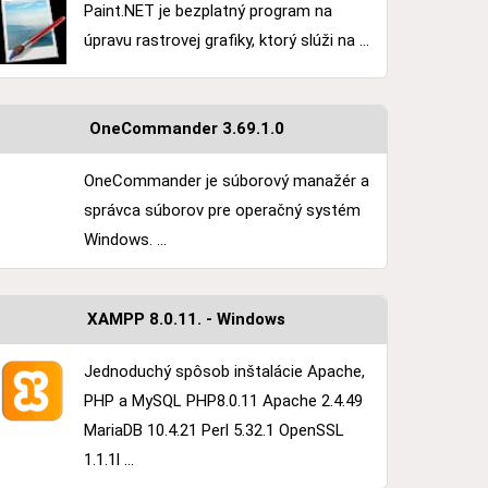
Paint.NET je bezplatný program na
úpravu rastrovej grafiky, ktorý slúži na ...
OneCommander 3.69.1.0
OneCommander je súborový manažér a
správca súborov pre operačný systém
Windows. ...
XAMPP 8.0.11. - Windows
Jednoduchý spôsob inštalácie Apache,
PHP a MySQL PHP8.0.11 Apache 2.4.49
MariaDB 10.4.21 Perl 5.32.1 OpenSSL
1.1.1l ...