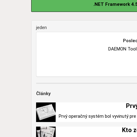
.NET Framework 4.5
jeden
Posled
DAEMON Tools 
Články
Prv
Prvý operačný systém bol vyvinutý pre 
Kto z