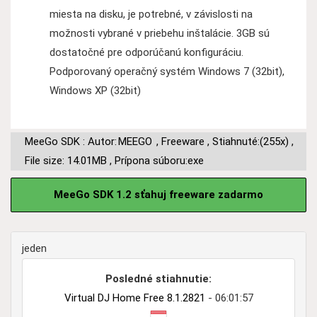
miesta na disku, je potrebné, v závislosti na
možnosti vybrané v priebehu inštalácie. 3GB sú
dostatočné pre odporúčanú konfiguráciu.
Podporovaný operačný systém Windows 7 (32bit),
Windows XP (32bit)
MeeGo SDK : Autor:
MEEGO
,
Freeware
,
Stiahnuté:(255x)
,
File size: 14.01MB
,
Prípona súboru:exe
MeeGo SDK 1.2 sťahuj freeware zadarmo
jeden
Posledné stiahnutie:
Virtual DJ Home Free 8.1.2821
- 06:01:57