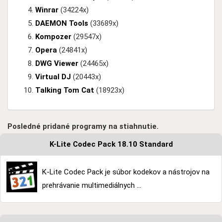
Winrar
(34224x)
DAEMON Tools
(33689x)
Kompozer
(29547x)
Opera
(24841x)
DWG Viewer
(24465x)
Virtual DJ
(20443x)
Talking Tom Cat
(18923x)
Posledné pridané programy na stiahnutie.
K-Lite Codec Pack 18.10 Standard
K-Lite Codec Pack je súbor kodekov a nástrojov na
prehrávanie multimediálnych ...