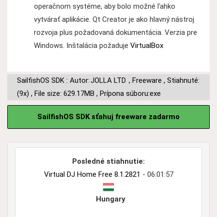
operačnom systéme, aby bolo možné ľahko
vytvárať aplikácie. Qt Creator je ako hlavný nástroj
rozvoja plus požadovaná dokumentácia. Verzia pre
Windows. Inštalácia požaduje
VirtualBox
SailfishOS SDK : Autor:
JOLLA LTD
,
Freeware
,
Stiahnuté:
(9x)
,
File size: 629.17MB
,
Prípona súboru:exe
SailfishOS SDK sťahuj freeware zadarmo
Posledné stiahnutie:
Virtual DJ Home Free 8.1.2821
- 06:01:57
Hungary