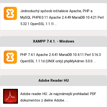
Jednoduchý spôsob inštalácie Apache, PHP a
MySQL PHP8.0.11 Apache 2.4.49 MariaDB 10.4.21 Perl
5.32.1 OpenSSL 1.1.1l ...
XAMPP 7.4.1. - Windows
PHP 7.4.1 Apache 2.4.41 MariaDB 10.4.11 Perl 5.16.3
OpenSSL 1.1.1d (UNIX only) phpMyAdmin 5.0.0 ...
Adobe Reader HU
Adobe reader HU. Je najznámejší prehliadač PDF
dokumentov z dielne Adobe. ...