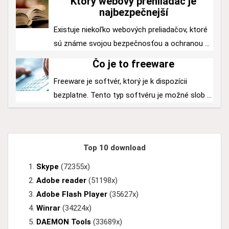
Ktorý webový prehliadač je
najbezpečnejší
Existuje niekoľko webových preliadačov, ktoré
sú známe svojou bezpečnosťou a ochranou ...
Čo je to freeware
Freeware je softvér, ktorý je k dispozícii
bezplatne. Tento typ softvéru je možné slob ...
Top 10 download
Skype
(72355x)
Adobe reader
(51198x)
Adobe Flash Player
(35627x)
Winrar
(34224x)
DAEMON Tools
(33689x)