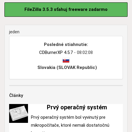
FileZilla 3.5.3 sťahuj freeware zadarmo
jeden
Posledné stiahnutie:
CDBurnerXP 4.5.7
- 08:02:08
Slovakia (SLOVAK Republic)
Články
Prvý operačný systém
Prvý operačný systém bol vyvinutý pre
mikropočítače, ktoré nemali dostatočnú