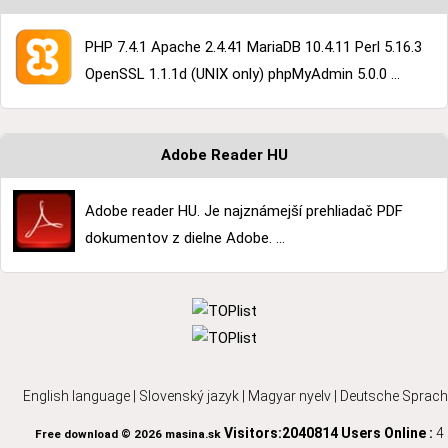
PHP 7.4.1 Apache 2.4.41 MariaDB 10.4.11 Perl 5.16.3
OpenSSL 1.1.1d (UNIX only) phpMyAdmin 5.0.0 ...
Adobe Reader HU
Adobe reader HU. Je najznámejší prehliadač PDF
dokumentov z dielne Adobe. ...
English language
|
Slovenský jazyk
|
Magyar nyelv
|
Deutsche Sprach
Visitors:2040814
Users Online :
4
Free download © 2026 masina.sk