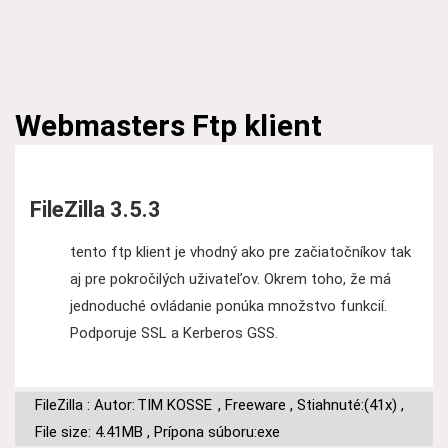
Webmasters
Ftp klient
FileZilla 3.5.3
tento ftp klient je vhodný ako pre začiatočníkov tak
aj pre pokročilých uživateľov. Okrem toho, že má
jednoduché ovládanie ponúka množstvo funkcií.
Podporuje SSL a Kerberos GSS.
FileZilla : Autor:
TIM KOSSE
,
Freeware
,
Stiahnuté:(41x)
,
File size: 4.41MB
,
Prípona súboru:exe