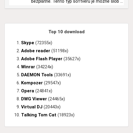
bezplatne. Tento typ softvéru je možné slob ...
Top 10 download
Skype
(72355x)
Adobe reader
(51198x)
Adobe Flash Player
(35627x)
Winrar
(34224x)
DAEMON Tools
(33691x)
Kompozer
(29547x)
Opera
(24841x)
DWG Viewer
(24465x)
Virtual DJ
(20443x)
Talking Tom Cat
(18923x)