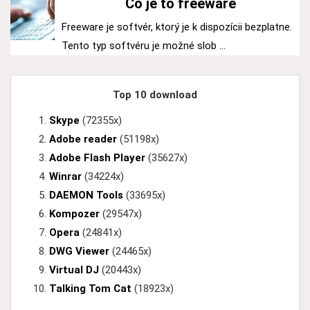
Čo je to freeware
Freeware je softvér, ktorý je k dispozícii bezplatne.
Tento typ softvéru je možné slob ...
Top 10 download
Skype
(72355x)
Adobe reader
(51198x)
Adobe Flash Player
(35627x)
Winrar
(34224x)
DAEMON Tools
(33695x)
Kompozer
(29547x)
Opera
(24841x)
DWG Viewer
(24465x)
Virtual DJ
(20443x)
Talking Tom Cat
(18923x)