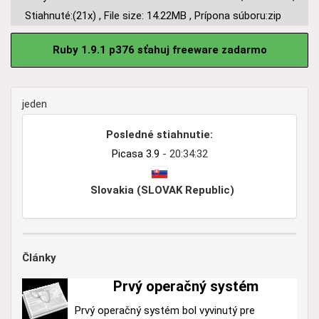
Stiahnuté:(21x)
,
File size: 14.22MB
,
Prípona súboru:zip
Ruby 1.9.1 p376 sťahuj freeware zadarmo
jeden
Posledné stiahnutie:
Picasa 3.9
- 20:34:32
Slovakia (SLOVAK Republic)
Články
Prvý operačný systém
Prvý operačný systém bol vyvinutý pre