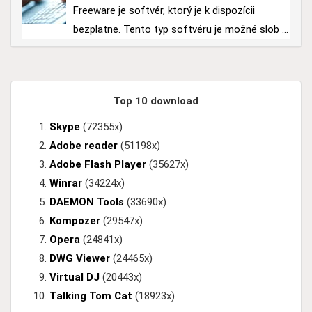
Freeware je softvér, ktorý je k dispozícii
bezplatne. Tento typ softvéru je možné slob ...
Top 10 download
Skype
(72355x)
Adobe reader
(51198x)
Adobe Flash Player
(35627x)
Winrar
(34224x)
DAEMON Tools
(33690x)
Kompozer
(29547x)
Opera
(24841x)
DWG Viewer
(24465x)
Virtual DJ
(20443x)
Talking Tom Cat
(18923x)