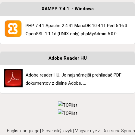
XAMPP 7.4.1. - Windows
PHP 7.4.1 Apache 2.4.41 MariaDB 10.4.11 Perl 5.16.3
OpenSSL 1.1.1d (UNIX only) phpMyAdmin 5.0.0 ...
Adobe Reader HU
Adobe reader HU. Je najznámejší prehliadač PDF
dokumentov z dielne Adobe. ...
English language
|
Slovenský jazyk
|
Magyar nyelv
|
Deutsche Sprach