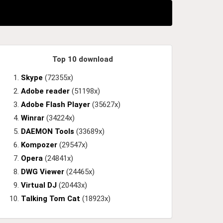
Top 10 download
Skype
(72355x)
Adobe reader
(51198x)
Adobe Flash Player
(35627x)
Winrar
(34224x)
DAEMON Tools
(33689x)
Kompozer
(29547x)
Opera
(24841x)
DWG Viewer
(24465x)
Virtual DJ
(20443x)
Talking Tom Cat
(18923x)