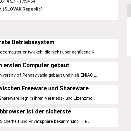
XP 4.5.7
- 17:54:54
a (SLOVAK Republic)
rste Betriebssystem
computer entwickelt, die nicht über genügend K ...
n ersten Computer gebaut
versity of Pennsylvania gebaut und hieß ENIAC ...
zwischen Freeware und Shareware
areware liegt in ihren Vertriebs- und Lizenzmo ...
browser ist der sicherste
icherheit und Privatsphäre bekannt sind. Hie ...