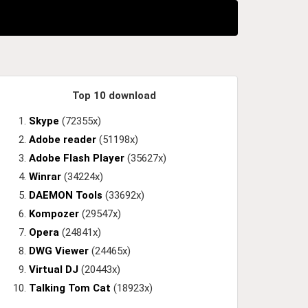
Top 10 download
Skype
(72355x)
Adobe reader
(51198x)
Adobe Flash Player
(35627x)
Winrar
(34224x)
DAEMON Tools
(33692x)
Kompozer
(29547x)
Opera
(24841x)
DWG Viewer
(24465x)
Virtual DJ
(20443x)
Talking Tom Cat
(18923x)