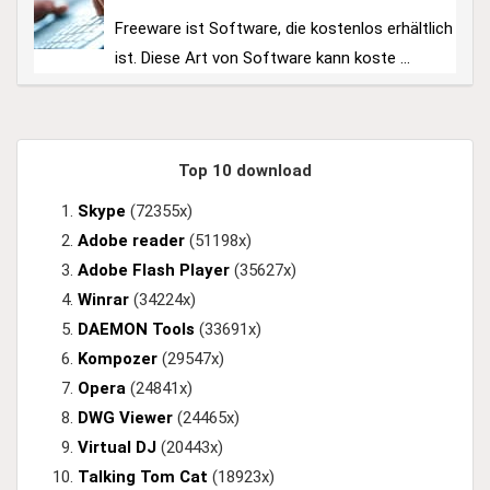
Freeware ist Software, die kostenlos erhältlich
ist. Diese Art von Software kann koste ...
Top 10 download
Skype
(72355x)
Adobe reader
(51198x)
Adobe Flash Player
(35627x)
Winrar
(34224x)
DAEMON Tools
(33691x)
Kompozer
(29547x)
Opera
(24841x)
DWG Viewer
(24465x)
Virtual DJ
(20443x)
Talking Tom Cat
(18923x)