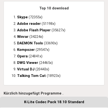
Top 10 download
Skype
(72355x)
Adobe reader
(51198x)
Adobe Flash Player
(35627x)
Winrar
(34224x)
DAEMON Tools
(33690x)
Kompozer
(29547x)
Opera
(24841x)
DWG Viewer
(24465x)
Virtual DJ
(20443x)
Talking Tom Cat
(18923x)
Kürzlich hinzugefügt Programme .
K-Lite Codec Pack 18.10 Standard