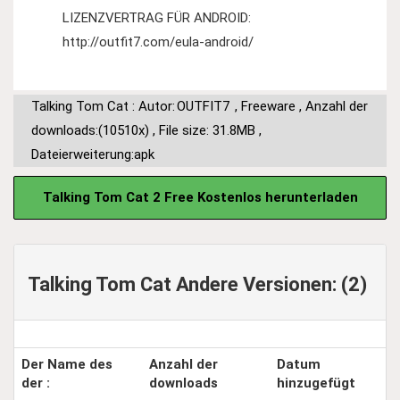
LIZENZVERTRAG FÜR ANDROID:
http://outfit7.com/eula-android/
Talking Tom Cat : Autor:
OUTFIT7
,
Freeware
,
Anzahl der
downloads:(10510x)
,
File size: 31.8MB
,
Dateierweiterung:apk
Talking Tom Cat 2 Free Kostenlos herunterladen
Talking Tom Cat Andere Versionen: (2)
Der Name des
Anzahl der
Datum
der :
downloads
hinzugefügt