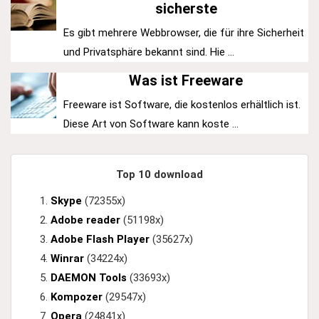
sicherste
Es gibt mehrere Webbrowser, die für ihre Sicherheit
und Privatsphäre bekannt sind. Hie ...
Was ist Freeware
Freeware ist Software, die kostenlos erhältlich ist.
Diese Art von Software kann koste ...
Top 10 download
Skype
(72355x)
Adobe reader
(51198x)
Adobe Flash Player
(35627x)
Winrar
(34224x)
DAEMON Tools
(33693x)
Kompozer
(29547x)
Opera
(24841x)