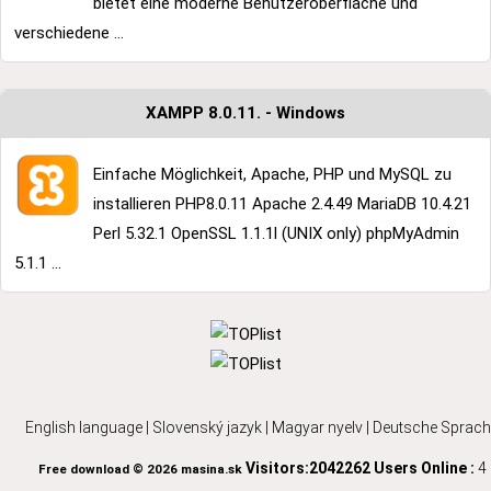
bietet eine moderne Benutzeroberfläche und
verschiedene ...
XAMPP 8.0.11. - Windows
Einfache Möglichkeit, Apache, PHP und MySQL zu
installieren PHP8.0.11 Apache 2.4.49 MariaDB 10.4.21
Perl 5.32.1 OpenSSL 1.1.1l (UNIX only) phpMyAdmin
5.1.1 ...
English language
|
Slovenský jazyk
|
Magyar nyelv
|
Deutsche Sprach
Visitors:2042262
Users Online :
4
Free download © 2026 masina.sk