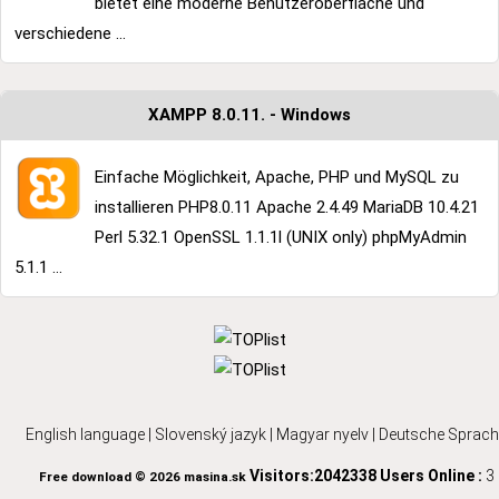
bietet eine moderne Benutzeroberfläche und
verschiedene ...
XAMPP 8.0.11. - Windows
Einfache Möglichkeit, Apache, PHP und MySQL zu
installieren PHP8.0.11 Apache 2.4.49 MariaDB 10.4.21
Perl 5.32.1 OpenSSL 1.1.1l (UNIX only) phpMyAdmin
5.1.1 ...
English language
|
Slovenský jazyk
|
Magyar nyelv
|
Deutsche Sprach
Visitors:2042338
Users Online :
3
Free download © 2026 masina.sk