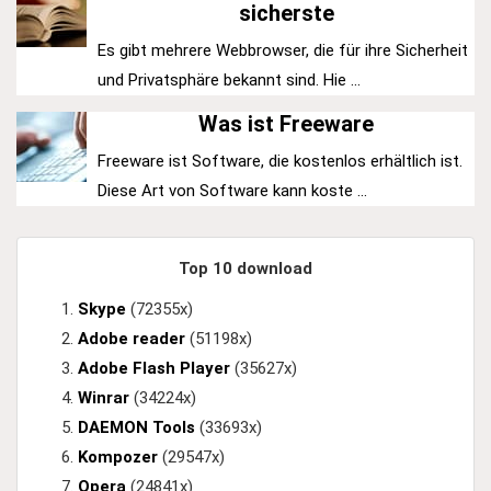
sicherste
Es gibt mehrere Webbrowser, die für ihre Sicherheit
und Privatsphäre bekannt sind. Hie ...
Was ist Freeware
Freeware ist Software, die kostenlos erhältlich ist.
Diese Art von Software kann koste ...
Top 10 download
Skype
(72355x)
Adobe reader
(51198x)
Adobe Flash Player
(35627x)
Winrar
(34224x)
DAEMON Tools
(33693x)
Kompozer
(29547x)
Opera
(24841x)