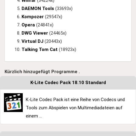
Winrar
(34224x)
DAEMON Tools
(33693x)
Kompozer
(29547x)
Opera
(24841x)
DWG Viewer
(24465x)
Virtual DJ
(20443x)
Talking Tom Cat
(18923x)
Kürzlich hinzugefügt Programme .
K-Lite Codec Pack 18.10 Standard
K-Lite Codec Pack ist eine Reihe von Codecs und
Tools zum Abspielen von Multimediadateien auf
einem ...