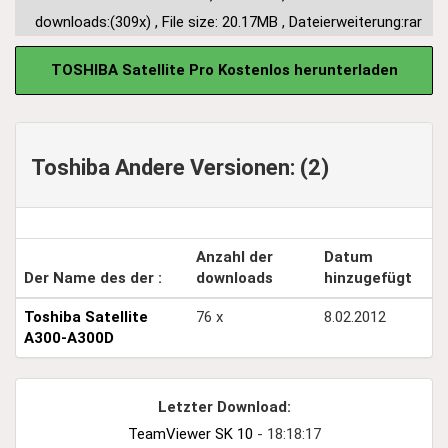
downloads:(309x)
,
File size: 20.17MB
,
Dateierweiterung:rar
TOSHIBA Satellite Pro Kostenlos herunterladen
Toshiba Andere Versionen: (2)
Anzahl der
Datum
Der Name des der :
downloads
hinzugefügt
Toshiba Satellite
76 x
8.02.2012
A300-A300D
Letzter Download:
TeamViewer SK 10
- 18:18:17