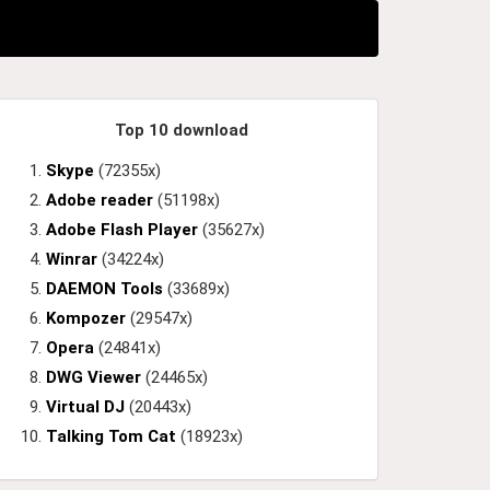
Top 10 download
Skype
(72355x)
Adobe reader
(51198x)
Adobe Flash Player
(35627x)
Winrar
(34224x)
DAEMON Tools
(33689x)
Kompozer
(29547x)
Opera
(24841x)
DWG Viewer
(24465x)
Virtual DJ
(20443x)
Talking Tom Cat
(18923x)