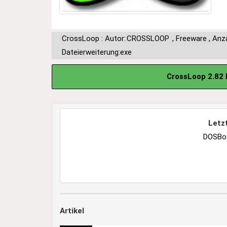
CrossLoop : Autor:
CROSSLOOP
,
Freeware
,
Anza
Dateierweiterung:exe
CrossLoop 2.82 
Letz
DOSBox
Artikel