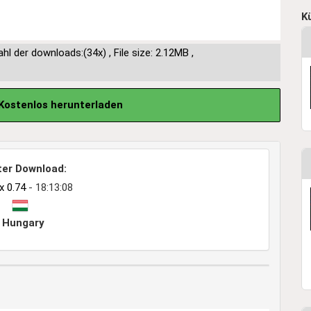
K
hl der downloads:(34x)
,
File size: 2.12MB
,
Kostenlos herunterladen
ter Download:
 0.74
- 18:13:08
Hungary