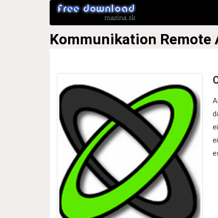
Kommunikation
Remote 
A
d
e
e
e