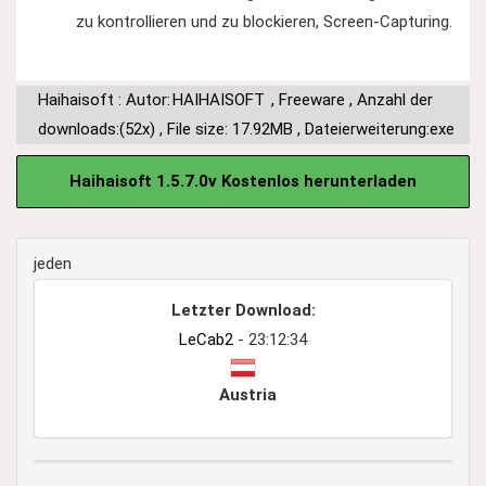
zu kontrollieren und zu blockieren, Screen-Capturing.
Haihaisoft : Autor:
HAIHAISOFT
,
Freeware
,
Anzahl der
downloads:(52x)
,
File size: 17.92MB
,
Dateierweiterung:exe
Haihaisoft 1.5.7.0v Kostenlos herunterladen
jeden
Letzter Download:
LeCab2
- 23:12:34
Austria