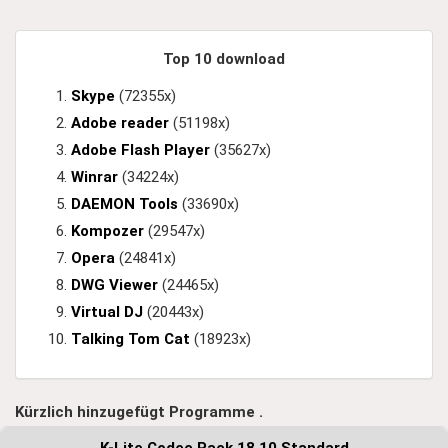
Top 10 download
Skype
(72355x)
Adobe reader
(51198x)
Adobe Flash Player
(35627x)
Winrar
(34224x)
DAEMON Tools
(33690x)
Kompozer
(29547x)
Opera
(24841x)
DWG Viewer
(24465x)
Virtual DJ
(20443x)
Talking Tom Cat
(18923x)
Kürzlich hinzugefügt Programme .