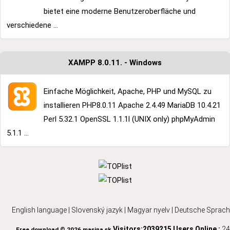
bietet eine moderne Benutzeroberfläche und
verschiedene ...
XAMPP 8.0.11. - Windows
Einfache Möglichkeit, Apache, PHP und MySQL zu
installieren PHP8.0.11 Apache 2.4.49 MariaDB 10.4.21
Perl 5.32.1 OpenSSL 1.1.1l (UNIX only) phpMyAdmin
5.1.1 ...
English language
|
Slovenský jazyk
|
Magyar nyelv
|
Deutsche Sprach
Visitors:2039215
Users Online :
24
Free download © 2026 masina.sk