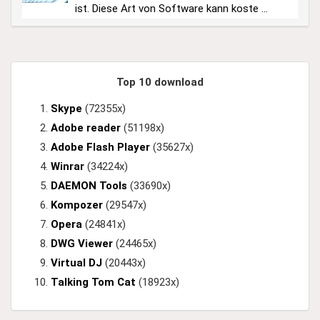
ist. Diese Art von Software kann koste ...
Top 10 download
Skype
(72355x)
Adobe reader
(51198x)
Adobe Flash Player
(35627x)
Winrar
(34224x)
DAEMON Tools
(33690x)
Kompozer
(29547x)
Opera
(24841x)
DWG Viewer
(24465x)
Virtual DJ
(20443x)
Talking Tom Cat
(18923x)