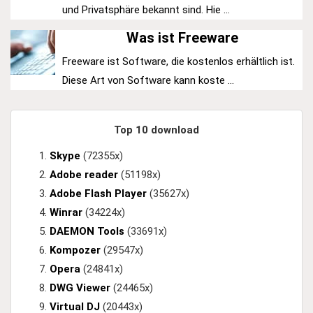
und Privatsphäre bekannt sind. Hie ...
Was ist Freeware
Freeware ist Software, die kostenlos erhältlich ist.
Diese Art von Software kann koste ...
Top 10 download
Skype
(72355x)
Adobe reader
(51198x)
Adobe Flash Player
(35627x)
Winrar
(34224x)
DAEMON Tools
(33691x)
Kompozer
(29547x)
Opera
(24841x)
DWG Viewer
(24465x)
Virtual DJ
(20443x)