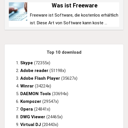
Was ist Freeware
Freeware ist Software, die kostenlos erhältlich
ist. Diese Art von Software kann koste ...
Top 10 download
Skype
(72355x)
Adobe reader
(51198x)
Adobe Flash Player
(35627x)
Winrar
(34224x)
DAEMON Tools
(33694x)
Kompozer
(29547x)
Opera
(24841x)
DWG Viewer
(24465x)
Virtual DJ
(20443x)