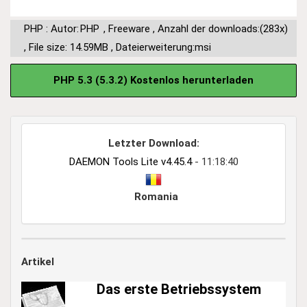
PHP : Autor:
PHP
,
Freeware
,
Anzahl der downloads:(283x)
,
File size: 14.59MB
,
Dateierweiterung:msi
PHP 5.3 (5.3.2) Kostenlos herunterladen
Letzter Download:
DAEMON Tools Lite v4.45.4
- 11:18:40
Romania
Artikel
Das erste Betriebssystem